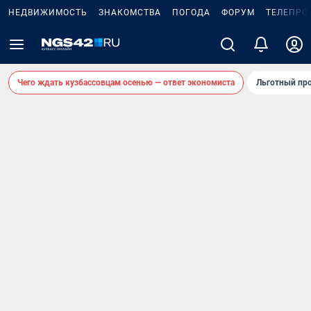
НЕДВИЖИМОСТЬ
ЗНАКОМСТВА
ПОГОДА
ФОРУМ
ТЕЛЕПРО
Чего ждать кузбассовцам осенью — ответ экономиста
Льготный про