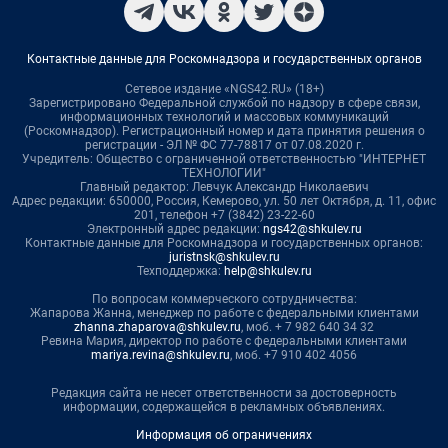
Контактные данные для Роскомнадзора и государственных органов
Сетевое издание «NGS42.RU» (18+)
Зарегистрировано Федеральной службой по надзору в сфере связи,
информационных технологий и массовых коммуникаций
(Роскомнадзор). Регистрационный номер и дата принятия решения о
регистрации - ЭЛ № ФС 77-78817 от 07.08.2020 г.
Учредитель: Общество с ограниченной ответственностью "ИНТЕРНЕТ
ТЕХНОЛОГИИ"
Главный редактор: Левчук Александр Николаевич
Адрес редакции: 650000, Россия, Кемерово, ул. 50 лет Октября, д. 11, офис
201, телефон +7 (3842) 23-22-60
Электронный адрес редакции:
ngs42@shkulev.ru
Контактные данные для Роскомнадзора и государственных органов:
juristnsk@shkulev.ru
Техподдержка:
help@shkulev.ru
По вопросам коммерческого сотрудничества:
Жапарова Жанна, менеджер по работе с федеральными клиентами
zhanna.zhaparova@shkulev.ru
, моб. + 7 982 640 34 32
Ревина Мария, директор по работе с федеральными клиентами
mariya.revina@shkulev.ru
, моб. +7 910 402 4056
Редакция сайта не несет ответственности за достоверность
информации, содержащейся в рекламных объявлениях.
Информация об ограничениях