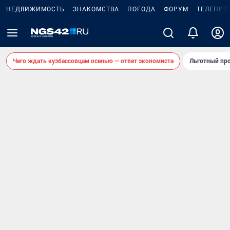
НЕДВИЖИМОСТЬ
ЗНАКОМСТВА
ПОГОДА
ФОРУМ
ТЕЛЕПРО
Чего ждать кузбассовцам осенью — ответ экономиста
Льготный про