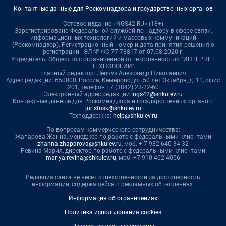
Контактные данные для Роскомнадзора и государственных органов
Сетевое издание «NGS42.RU» (18+)
Зарегистрировано Федеральной службой по надзору в сфере связи,
информационных технологий и массовых коммуникаций
(Роскомнадзор). Регистрационный номер и дата принятия решения о
регистрации - ЭЛ № ФС 77-78817 от 07.08.2020 г.
Учредитель: Общество с ограниченной ответственностью "ИНТЕРНЕТ
ТЕХНОЛОГИИ"
Главный редактор: Левчук Александр Николаевич
Адрес редакции: 650000, Россия, Кемерово, ул. 50 лет Октября, д. 11, офис
201, телефон +7 (3842) 23-22-60
Электронный адрес редакции:
ngs42@shkulev.ru
Контактные данные для Роскомнадзора и государственных органов:
juristnsk@shkulev.ru
Техподдержка:
help@shkulev.ru
По вопросам коммерческого сотрудничества:
Жапарова Жанна, менеджер по работе с федеральными клиентами
zhanna.zhaparova@shkulev.ru
, моб. + 7 982 640 34 32
Ревина Мария, директор по работе с федеральными клиентами
mariya.revina@shkulev.ru
, моб. +7 910 402 4056
Редакция сайта не несет ответственности за достоверность
информации, содержащейся в рекламных объявлениях.
Информация об ограничениях
Политика использования cookies