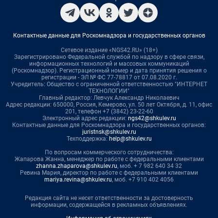
Контактные данные для Роскомнадзора и государственных органов
Сетевое издание «NGS42.RU» (18+)
Зарегистрировано Федеральной службой по надзору в сфере связи,
информационных технологий и массовых коммуникаций
(Роскомнадзор). Регистрационный номер и дата принятия решения о
регистрации - ЭЛ № ФС 77-78817 от 07.08.2020 г.
Учредитель: Общество с ограниченной ответственностью "ИНТЕРНЕТ
ТЕХНОЛОГИИ"
Главный редактор: Левчук Александр Николаевич
Адрес редакции: 650000, Россия, Кемерово, ул. 50 лет Октября, д. 11, офис
201, телефон +7 (3842) 23-22-60
Электронный адрес редакции:
ngs42@shkulev.ru
Контактные данные для Роскомнадзора и государственных органов:
juristnsk@shkulev.ru
Техподдержка:
help@shkulev.ru
По вопросам коммерческого сотрудничества:
Жапарова Жанна, менеджер по работе с федеральными клиентами
zhanna.zhaparova@shkulev.ru
, моб. + 7 982 640 34 32
Ревина Мария, директор по работе с федеральными клиентами
mariya.revina@shkulev.ru
, моб. +7 910 402 4056
Редакция сайта не несет ответственности за достоверность
информации, содержащейся в рекламных объявлениях.