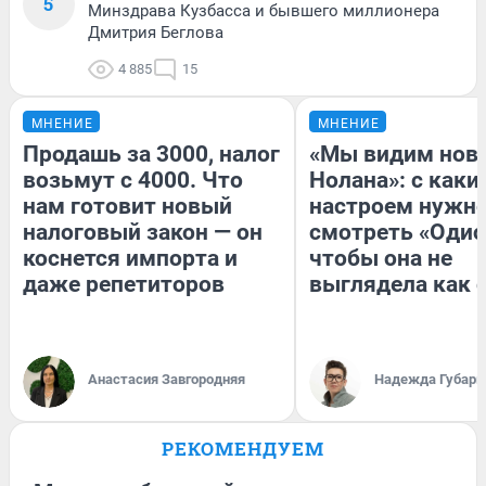
5
Минздрава Кузбасса и бывшего миллионера
Дмитрия Беглова
4 885
15
МНЕНИЕ
МНЕНИЕ
Продашь за 3000, налог
«Мы видим нов
возьмут с 4000. Что
Нолана»: с каки
нам готовит новый
настроем нужн
налоговый закон — он
смотреть «Одис
коснется импорта и
чтобы она не
даже репетиторов
выглядела как 
Анастасия Завгородняя
Надежда Губарь
РЕКОМЕНДУЕМ