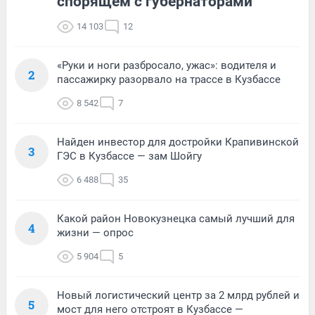
спорящем с губернаторами
14 103
12
«Руки и ноги разбросало, ужас»: водителя и
2
пассажирку разорвало на трассе в Кузбассе
8 542
7
Найден инвестор для достройки Крапивинской
3
ГЭС в Кузбассе — зам Шойгу
6 488
35
Какой район Новокузнецка самый лучший для
4
жизни — опрос
5 904
5
Новый логистический центр за 2 млрд рублей и
5
мост для него отстроят в Кузбассе —