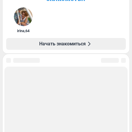
irina
,
64
Начать знакомиться