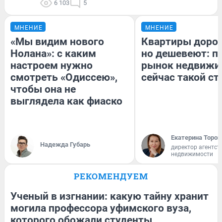
6 103
5
МНЕНИЕ
МНЕНИЕ
«Мы видим нового
Квартиры доро
Нолана»: с каким
но дешевеют: п
настроем нужно
рынок недвижи
смотреть «Одиссею»,
сейчас такой с
чтобы она не
выглядела как фиаско
Екатерина Тороп
Надежда Губарь
директор агентст
недвижимости
РЕКОМЕНДУЕМ
Ученый в изгнании: какую тайну хранит
могила профессора уфимского вуза,
которого обожали студенты