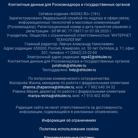
Контактные данные для Роскомнадзора и государственных органов
Сетевое издание «NGS42.RU» (18+)
Зарегистрировано Федеральной службой по надзору в сфере связи,
информационных технологий и массовых коммуникаций
(Роскомнадзор). Регистрационный номер и дата принятия решения о
регистрации - ЭЛ № ФС 77-78817 от 07.08.2020 г.
Учредитель: Общество с ограниченной ответственностью "ИНТЕРНЕТ
ТЕХНОЛОГИИ"
Главный редактор: Левчук Александр Николаевич
Адрес редакции: 650000, Россия, Кемерово, ул. 50 лет Октября, д. 11, офис
201, телефон +7 (3842) 23-22-60
Электронный адрес редакции:
ngs42@shkulev.ru
Контактные данные для Роскомнадзора и государственных органов:
juristnsk@shkulev.ru
Техподдержка:
help@shkulev.ru
По вопросам коммерческого сотрудничества:
Жапарова Жанна, менеджер по работе с федеральными клиентами
zhanna.zhaparova@shkulev.ru
, моб. + 7 982 640 34 32
Ревина Мария, директор по работе с федеральными клиентами
mariya.revina@shkulev.ru
, моб. +7 910 402 4056
Редакция сайта не несет ответственности за достоверность
информации, содержащейся в рекламных объявлениях.
Информация об ограничениях
Политика использования cookies
Рекомендательные системы