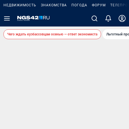
НЕДВИЖИМОСТЬ
ЗНАКОМСТВА
ПОГОДА
ФОРУМ
ТЕЛЕПРО
Чего ждать кузбассовцам осенью — ответ экономиста
Льготный про