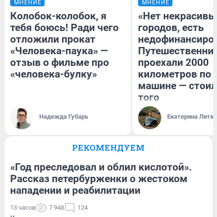
МНЕНИЕ
МНЕНИЕ
Колобок-колобок, я
«Нет некрасивы
тебя боюсь! Ради чего
городов, есть
отложили прокат
недофинансиро
«Человека-паука» —
Путешественни
отзыв о фильме про
проехали 2000
«человека-булку»
километров по 
машине — стоил
того
Надежда Губарь
Екатерина Литк
РЕКОМЕНДУЕМ
«Год преследовал и облил кислотой».
Рассказ петербурженки о жестоком
нападении и реабилитации
13 часов
7 948
124