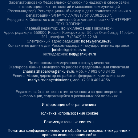
Зарегистрировано Федеральной службой по надзору в сфере связи,
информационных технологий и массовых коммуникаций
(Роскомнадзор). Регистрационный номер и дата принятия решения о
регистрации - ЭЛ № ФС 77-78817 от 07.08.2020 г.
Учредитель: Общество с ограниченной ответственностью "ИНТЕРНЕТ
ТЕХНОЛОГИИ"
Главный редактор: Левчук Александр Николаевич
Адрес редакции: 650000, Россия, Кемерово, ул. 50 лет Октября, д. 11, офис
201, телефон +7 (3842) 23-22-60
Электронный адрес редакции:
ngs42@shkulev.ru
Контактные данные для Роскомнадзора и государственных органов:
juristnsk@shkulev.ru
Техподдержка:
help@shkulev.ru
По вопросам коммерческого сотрудничества:
Жапарова Жанна, менеджер по работе с федеральными клиентами
zhanna.zhaparova@shkulev.ru
, моб. + 7 982 640 34 32
Ревина Мария, директор по работе с федеральными клиентами
mariya.revina@shkulev.ru
, моб. +7 910 402 4056
Редакция сайта не несет ответственности за достоверность
информации, содержащейся в рекламных объявлениях.
Информация об ограничениях
Политика использования cookies
Рекомендательные системы
Политика конфиденциальности и обработки персональных данных и
правила использования сайта