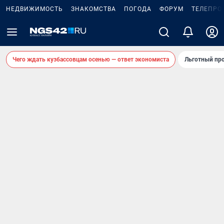
НЕДВИЖИМОСТЬ
ЗНАКОМСТВА
ПОГОДА
ФОРУМ
ТЕЛЕПРО
Чего ждать кузбассовцам осенью — ответ экономиста
Льготный про