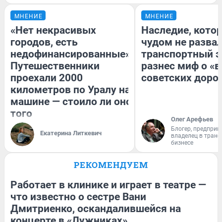
МНЕНИЕ
МНЕНИЕ
«Нет некрасивых
Наследие, кото
городов, есть
чудом не разва
недофинансированные».
транспортный э
Путешественники
разнес миф о «
проехали 2000
советских доро
километров по Уралу на
машине — стоило ли оно
того
Олег Арефьев
Блогер, предприн
Екатерина Литкевич
владелец в тран
бизнесе
РЕКОМЕНДУЕМ
Работает в клинике и играет в театре —
что известно о сестре Вани
Дмитриенко, оскандалившейся на
концерте в «Лужниках»