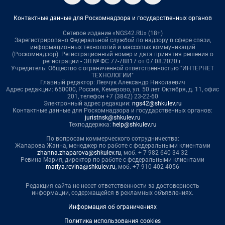
Контактные данные для Роскомнадзора и государственных органов
Сетевое издание «NGS42.RU» (18+)
Зарегистрировано Федеральной службой по надзору в сфере связи,
информационных технологий и массовых коммуникаций
(Роскомнадзор). Регистрационный номер и дата принятия решения о
регистрации - ЭЛ № ФС 77-78817 от 07.08.2020 г.
Учредитель: Общество с ограниченной ответственностью "ИНТЕРНЕТ
ТЕХНОЛОГИИ"
Главный редактор: Левчук Александр Николаевич
Адрес редакции: 650000, Россия, Кемерово, ул. 50 лет Октября, д. 11, офис
201, телефон +7 (3842) 23-22-60
Электронный адрес редакции:
ngs42@shkulev.ru
Контактные данные для Роскомнадзора и государственных органов:
juristnsk@shkulev.ru
Техподдержка:
help@shkulev.ru
По вопросам коммерческого сотрудничества:
Жапарова Жанна, менеджер по работе с федеральными клиентами
zhanna.zhaparova@shkulev.ru
, моб. + 7 982 640 34 32
Ревина Мария, директор по работе с федеральными клиентами
mariya.revina@shkulev.ru
, моб. +7 910 402 4056
Редакция сайта не несет ответственности за достоверность
информации, содержащейся в рекламных объявлениях.
Информация об ограничениях
Политика использования cookies