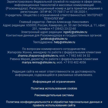
Зарегистрировано Федеральной службой по надзору в сфере связи,
информационных технологий и массовых коммуникаций
(Роскомнадзор). Регистрационный номер и дата принятия решения о
регистрации - ЭЛ № ФС 77-78817 от 07.08.2020 г.
Учредитель: Общество с ограниченной ответственностью "ИНТЕРНЕТ
ТЕХНОЛОГИИ"
Главный редактор: Левчук Александр Николаевич
Адрес редакции: 650000, Россия, Кемерово, ул. 50 лет Октября, д. 11, офис
201, телефон +7 (3842) 23-22-60
Электронный адрес редакции:
ngs42@shkulev.ru
Контактные данные для Роскомнадзора и государственных органов:
juristnsk@shkulev.ru
Техподдержка:
help@shkulev.ru
По вопросам коммерческого сотрудничества:
Жапарова Жанна, менеджер по работе с федеральными клиентами
zhanna.zhaparova@shkulev.ru
, моб. + 7 982 640 34 32
Ревина Мария, директор по работе с федеральными клиентами
mariya.revina@shkulev.ru
, моб. +7 910 402 4056
Редакция сайта не несет ответственности за достоверность
информации, содержащейся в рекламных объявлениях.
Информация об ограничениях
Политика использования cookies
Рекомендательные системы
Политика конфиденциальности и обработки персональных данных и
правила использования сайта