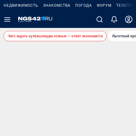
НЕДВИЖИМОСТЬ
ЗНАКОМСТВА
ПОГОДА
ФОРУМ
ТЕЛЕПРО
Чего ждать кузбассовцам осенью — ответ экономиста
Льготный про