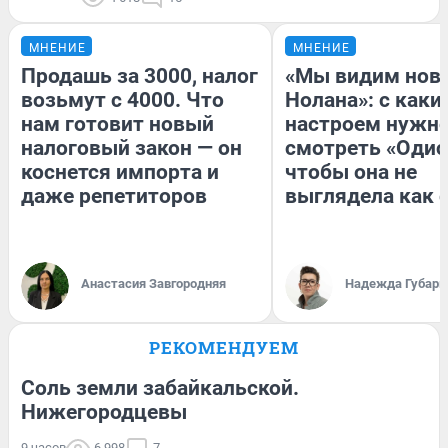
МНЕНИЕ
МНЕНИЕ
Продашь за 3000, налог
«Мы видим нов
возьмут с 4000. Что
Нолана»: с каки
нам готовит новый
настроем нужн
налоговый закон — он
смотреть «Одис
коснется импорта и
чтобы она не
даже репетиторов
выглядела как 
Анастасия Завгородняя
Надежда Губарь
РЕКОМЕНДУЕМ
Соль земли забайкальской.
Нижегородцевы
9 часов
6 998
7