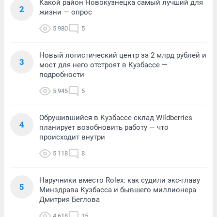
Какой район Новокузнецка самый лучший для
2
жизни — опрос
5 980
5
Новый логистический центр за 2 млрд рублей и
3
мост для него отстроят в Кузбассе —
подробности
5 945
5
Обрушившийся в Кузбассе склад Wildberries
4
планирует возобновить работу — что
происходит внутри
5 118
8
Наручники вместо Rolex: как судили экс-главу
5
Минздрава Кузбасса и бывшего миллионера
Дмитрия Беглова
4 618
15