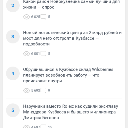
Какой район Новокузнецка самый лучший для
2
жизни — опрос
6 025
5
Новый логистический центр за 2 млрд рублей и
3
мост для него отстроят в Кузбассе —
подробности
6 001
5
Обрушившийся в Кузбассе склад Wildberries
4
планирует возобновить работу — что
происходит внутри
5 693
9
Наручники вместо Rolex: как судили экс-главу
5
Минздрава Кузбасса и бывшего миллионера
Дмитрия Беглова
4 697
15