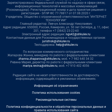
Зарегистрировано Федеральной службой по надзору в сфере связи,
информационных технологий и массовых коммуникаций
(Роскомнадзор). Регистрационный номер и дата принятия решения о
регистрации - ЭЛ № ФС 77-78817 от 07.08.2020 г.
Учредитель: Общество с ограниченной ответственностью "ИНТЕРНЕТ
ТЕХНОЛОГИИ"
Главный редактор: Левчук Александр Николаевич
Адрес редакции: 650000, Россия, Кемерово, ул. 50 лет Октября, д. 11, офис
201, телефон +7 (3842) 23-22-60
Электронный адрес редакции:
ngs42@shkulev.ru
Контактные данные для Роскомнадзора и государственных органов:
juristnsk@shkulev.ru
Техподдержка:
help@shkulev.ru
По вопросам коммерческого сотрудничества:
Жапарова Жанна, менеджер по работе с федеральными клиентами
zhanna.zhaparova@shkulev.ru
, моб. + 7 982 640 34 32
Ревина Мария, директор по работе с федеральными клиентами
mariya.revina@shkulev.ru
, моб. +7 910 402 4056
Редакция сайта не несет ответственности за достоверность
информации, содержащейся в рекламных объявлениях.
Информация об ограничениях
Политика использования cookies
Рекомендательные системы
Политика конфиденциальности и обработки персональных данных и
правила использования сайта