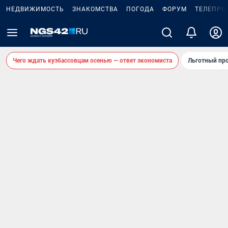
НЕДВИЖИМОСТЬ
ЗНАКОМСТВА
ПОГОДА
ФОРУМ
ТЕЛЕПРО
Чего ждать кузбассовцам осенью — ответ экономиста
Льготный про