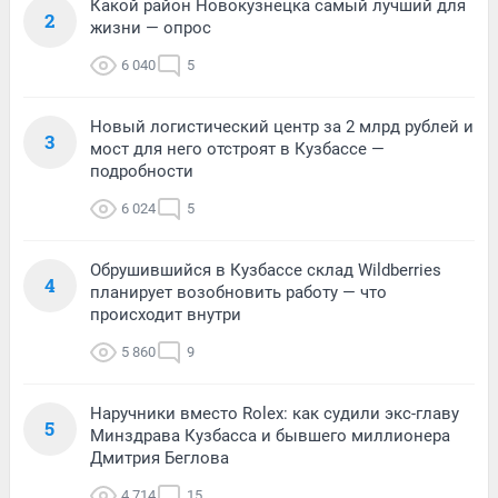
Какой район Новокузнецка самый лучший для
2
жизни — опрос
6 040
5
Новый логистический центр за 2 млрд рублей и
3
мост для него отстроят в Кузбассе —
подробности
6 024
5
Обрушившийся в Кузбассе склад Wildberries
4
планирует возобновить работу — что
происходит внутри
5 860
9
Наручники вместо Rolex: как судили экс-главу
5
Минздрава Кузбасса и бывшего миллионера
Дмитрия Беглова
4 714
15