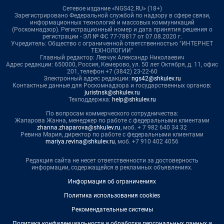
Сетевое издание «NGS42.RU» (18+)
Зарегистрировано Федеральной службой по надзору в сфере связи,
информационных технологий и массовых коммуникаций
(Роскомнадзор). Регистрационный номер и дата принятия решения о
регистрации - ЭЛ № ФС 77-78817 от 07.08.2020 г.
Учредитель: Общество с ограниченной ответственностью "ИНТЕРНЕТ
ТЕХНОЛОГИИ"
Главный редактор: Левчук Александр Николаевич
Адрес редакции: 650000, Россия, Кемерово, ул. 50 лет Октября, д. 11, офис
201, телефон +7 (3842) 23-22-60
Электронный адрес редакции:
ngs42@shkulev.ru
Контактные данные для Роскомнадзора и государственных органов:
juristnsk@shkulev.ru
Техподдержка:
help@shkulev.ru
По вопросам коммерческого сотрудничества:
Жапарова Жанна, менеджер по работе с федеральными клиентами
zhanna.zhaparova@shkulev.ru
, моб. + 7 982 640 34 32
Ревина Мария, директор по работе с федеральными клиентами
mariya.revina@shkulev.ru
, моб. +7 910 402 4056
Редакция сайта не несет ответственности за достоверность
информации, содержащейся в рекламных объявлениях.
Информация об ограничениях
Политика использования cookies
Рекомендательные системы
Политика конфиденциальности и обработки персональных данных и