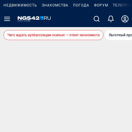
НЕДВИЖИМОСТЬ
ЗНАКОМСТВА
ПОГОДА
ФОРУМ
ТЕЛЕПРО
Чего ждать кузбассовцам осенью — ответ экономиста
Льготный про