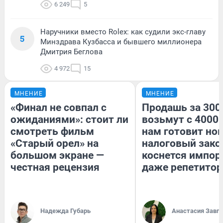
6 249
5
Наручники вместо Rolex: как судили экс-главу
5
Минздрава Кузбасса и бывшего миллионера
Дмитрия Беглова
4 972
15
МНЕНИЕ
МНЕНИЕ
«Финал не совпал с
Продашь за 3000
ожиданиями»: стоит ли
возьмут с 4000.
смотреть фильм
нам готовит но
«Старый орел» на
налоговый зако
большом экране —
коснется импор
честная рецензия
даже репетитор
Надежда Губарь
Анастасия Завг