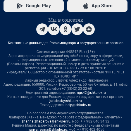
Google Play
App Store
Мы в соцсетях
Контактные данные для Роскомнадзора и государственных органов
Сетевое издание «NGS42.RU» (18+)
Зарегистрировано Федеральной службой по надзору в сфере связи,
информационных технологий и массовых коммуникаций
(Роскомнадзор). Регистрационный номер и дата принятия решения о
регистрации - ЭЛ № ФС 77-78817 от 07.08.2020 г.
Учредитель: Общество с ограниченной ответственностью "ИНТЕРНЕТ
ТЕХНОЛОГИИ"
Главный редактор: Левчук Александр Николаевич
Адрес редакции: 650000, Россия, Кемерово, ул. 50 лет Октября, д. 11, офис
201, телефон +7 (3842) 23-22-60
Электронный адрес редакции:
ngs42@shkulev.ru
Контактные данные для Роскомнадзора и государственных органов:
juristnsk@shkulev.ru
Техподдержка:
help@shkulev.ru
По вопросам коммерческого сотрудничества:
Жапарова Жанна, менеджер по работе с федеральными клиентами
zhanna.zhaparova@shkulev.ru
, моб. + 7 982 640 34 32
Ревина Мария, директор по работе с федеральными клиентами
mariya.revina@shkulev.ru
, моб. +7 910 402 4056