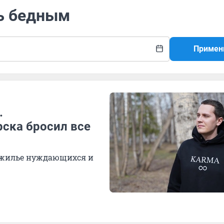
ь бедным
Примен
.
ска бросил все
к жилье нуждающихся и