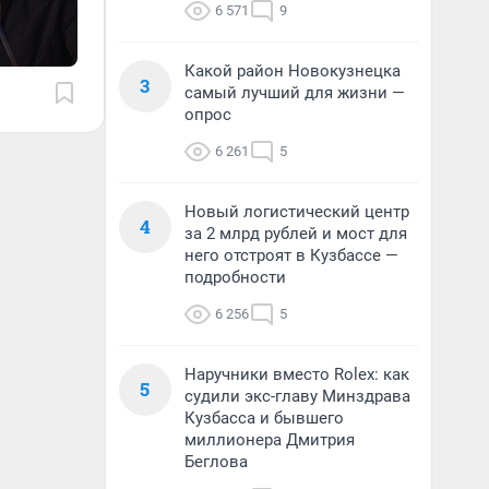
6 571
9
Какой район Новокузнецка
3
самый лучший для жизни —
опрос
6 261
5
Новый логистический центр
4
за 2 млрд рублей и мост для
него отстроят в Кузбассе —
подробности
6 256
5
Наручники вместо Rolex: как
5
судили экс-главу Минздрава
Кузбасса и бывшего
миллионера Дмитрия
Беглова