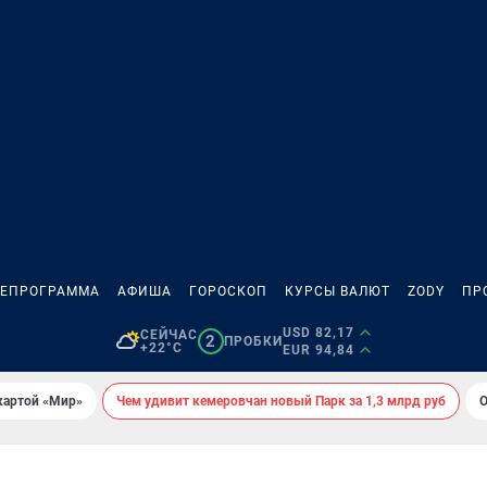
ЛЕПРОГРАММА
АФИША
ГОРОСКОП
КУРСЫ ВАЛЮТ
ZODY
ПР
USD 82,17
СЕЙЧАС
2
ПРОБКИ
+22°C
EUR 94,84
картой «Мир»
Чем удивит кемеровчан новый Парк за 1,3 млрд руб
О