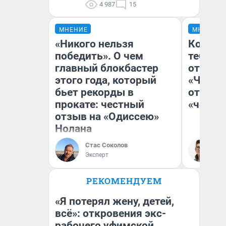
4 987
15
МНЕНИЕ
МНЕНИЕ
«Никого нельзя
Колобо
победить». О чем
тебя бо
главный блокбастер
отложи
этого года, который
«Челов
бьет рекорды в
отзыв 
прокате: честный
«челов
отзыв на «Одиссею»
Нолана
Стас Соколов
На
Эксперт
РЕКОМЕНДУЕМ
«Я потерял жену, детей,
всё»: откровения экс-
рабочего уфимской