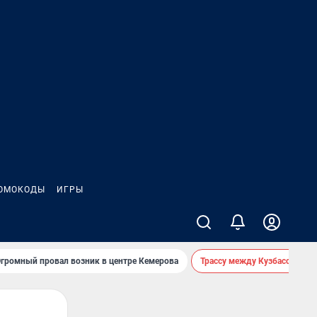
ОМОКОДЫ
ИГРЫ
громный провал возник в центре Кемерова
Трассу между Кузбассом и 