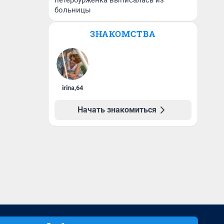
петербурженка выписалась из
больницы
ЗНАКОМСТВА
irina
,
64
Начать знакомиться