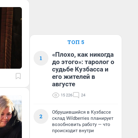
ТОП 5
«Плохо, как никогда
1
до этого»: таролог о
судьбе Кузбасса и
его жителей в
августе
15 226
24
Обрушившийся в Кузбассе
2
склад Wildberries планирует
возобновить работу — что
происходит внутри