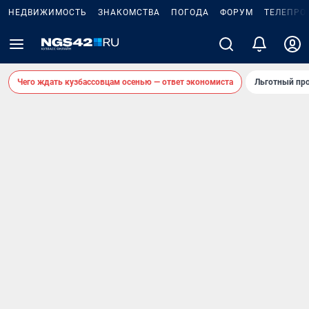
НЕДВИЖИМОСТЬ
ЗНАКОМСТВА
ПОГОДА
ФОРУМ
ТЕЛЕПРО
Чего ждать кузбассовцам осенью — ответ экономиста
Льготный про