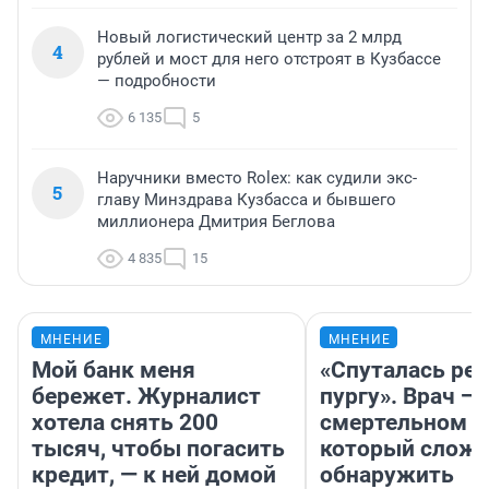
Новый логистический центр за 2 млрд
4
рублей и мост для него отстроят в Кузбассе
— подробности
6 135
5
Наручники вместо Rolex: как судили экс-
5
главу Минздрава Кузбасса и бывшего
миллионера Дмитрия Беглова
4 835
15
МНЕНИЕ
МНЕНИЕ
Мой банк меня
«Спуталась реч
бережет. Журналист
пургу». Врач — 
хотела снять 200
смертельном д
тысяч, чтобы погасить
который слож
кредит, — к ней домой
обнаружить