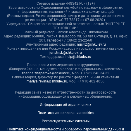
Сетевое издание «NGS42.RU» (18+)
Зарегистрировано Федеральной службой по надзору в сфере связи,
информационных технологий и массовых коммуникаций
(Роскомнадзор). Регистрационный номер и дата принятия решения о
регистрации - ЭЛ № ФС 77-78817 от 07.08.2020 г.
Учредитель: Общество с ограниченной ответственностью "ИНТЕРНЕТ
ТЕХНОЛОГИИ"
Главный редактор: Левчук Александр Николаевич
Адрес редакции: 650000, Россия, Кемерово, ул. 50 лет Октября, д. 11, офис
201, телефон +7 (3842) 23-22-60
Электронный адрес редакции:
ngs42@shkulev.ru
Контактные данные для Роскомнадзора и государственных органов:
juristnsk@shkulev.ru
Техподдержка:
help@shkulev.ru
По вопросам коммерческого сотрудничества:
Жапарова Жанна, менеджер по работе с федеральными клиентами
zhanna.zhaparova@shkulev.ru
, моб. + 7 982 640 34 32
Ревина Мария, директор по работе с федеральными клиентами
mariya.revina@shkulev.ru
, моб. +7 910 402 4056
Редакция сайта не несет ответственности за достоверность
информации, содержащейся в рекламных объявлениях.
Информация об ограничениях
Политика использования cookies
Рекомендательные системы
Политика конфиденциальности и обработки персональных данных и