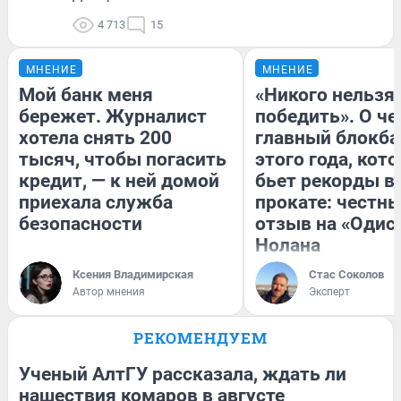
4 713
15
МНЕНИЕ
МНЕНИЕ
Мой банк меня
«Никого нельзя
бережет. Журналист
победить». О ч
хотела снять 200
главный блокба
тысяч, чтобы погасить
этого года, кот
кредит, — к ней домой
бьет рекорды в
приехала служба
прокате: честн
безопасности
отзыв на «Одис
Нолана
Ксения Владимирская
Стас Соколов
Автор мнения
Эксперт
РЕКОМЕНДУЕМ
Ученый АлтГУ рассказала, ждать ли
нашествия комаров в августе