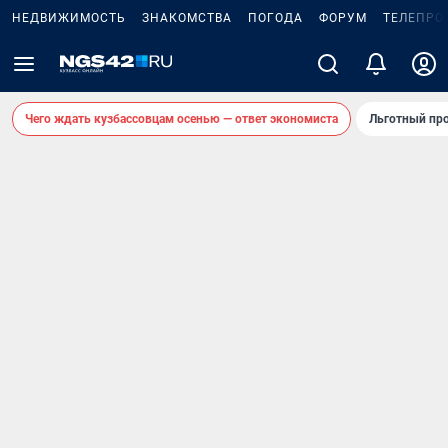
НЕДВИЖИМОСТЬ
ЗНАКОМСТВА
ПОГОДА
ФОРУМ
ТЕЛЕПРО
Чего ждать кузбассовцам осенью — ответ экономиста
Льготный про