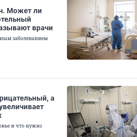
ч. Может ли
ртельный
казывают врачи
сным заболеванием
рицательный, а
 увеличивает
х
вье и что нужно