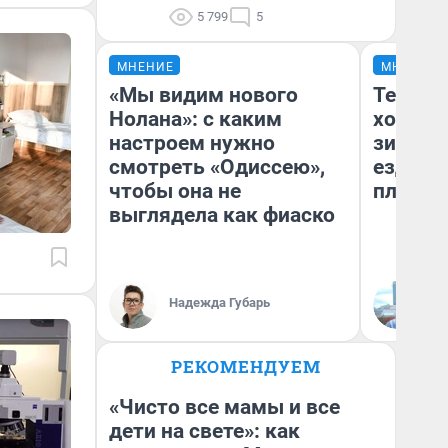
5 799
5
МНЕНИЕ
МНЕНИЕ
«Мы видим нового
Тепло 
Нолана»: с каким
холодн
настроем нужно
зимой.
смотреть «Одиссею»,
ездит н
чтобы она не
плюсы 
выглядела как фиаско
Надежда Губарь
Д
РЕКОМЕНДУЕМ
«Чисто все мамы и все
дети на свете»: как