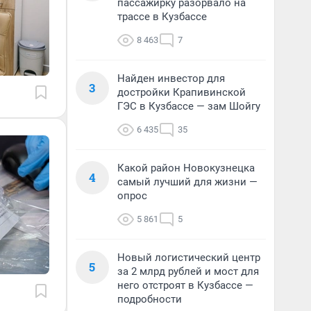
пассажирку разорвало на
трассе в Кузбассе
8 463
7
Найден инвестор для
3
достройки Крапивинской
ГЭС в Кузбассе — зам Шойгу
6 435
35
Какой район Новокузнецка
4
самый лучший для жизни —
опрос
5 861
5
Новый логистический центр
5
за 2 млрд рублей и мост для
него отстроят в Кузбассе —
подробности