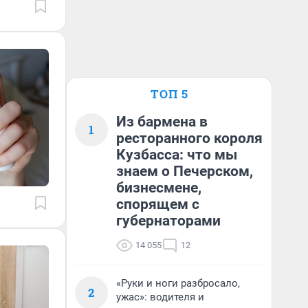
ТОП 5
Из бармена в
1
ресторанного короля
Кузбасса: что мы
знаем о Печерском,
бизнесмене,
спорящем с
губернаторами
14 055
12
«Руки и ноги разбросало,
2
ужас»: водителя и