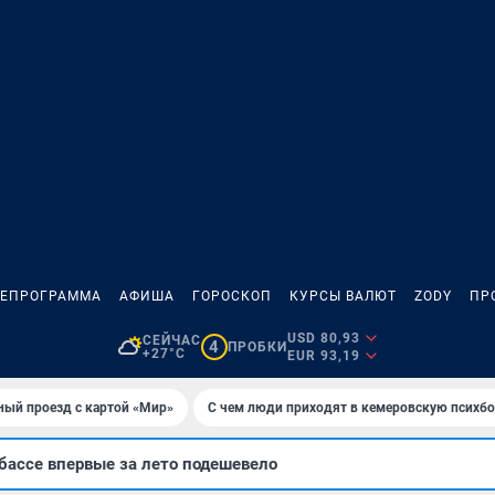
ЛЕПРОГРАММА
АФИША
ГОРОСКОП
КУРСЫ ВАЛЮТ
ZODY
ПР
USD 80,93
СЕЙЧАС
4
ПРОБКИ
+27°C
EUR 93,19
ный проезд с картой «Мир»
С чем люди приходят в кемеровскую психб
бассе впервые за лето подешевело