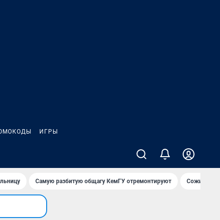
ОМОКОДЫ
ИГРЫ
ольницу
Самую разбитую общагу КемГУ отремонтируют
Сожительни