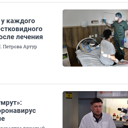
 у каждого
постковидного
осле лечения
. Петрова Артур
умрут»:
оронавирус
ие