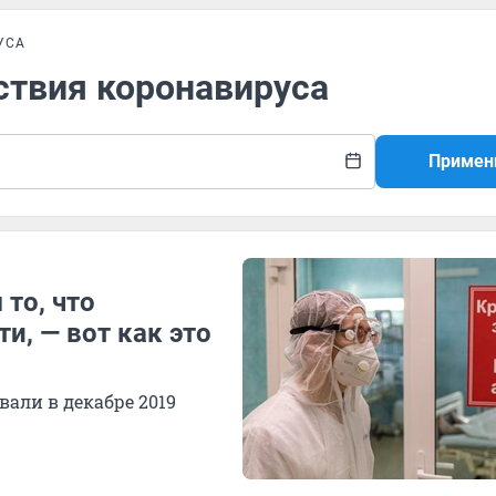
УСА
ствия коронавируса
Примен
то, что
и, — вот как это
али в декабре 2019