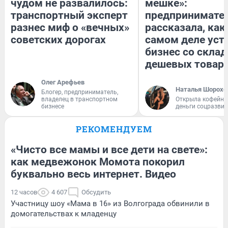
чудом не развалилось:
мешке»:
транспортный эксперт
предпринимате
разнес миф о «вечных»
рассказала, как
советских дорогах
самом деле уст
бизнес со скла
дешевых товар
Олег Арефьев
Наталья Шорохо
Блогер, предприниматель,
владелец в транспортном
Открыла кофейну
бизнесе
деньги соцразви
РЕКОМЕНДУЕМ
«Чисто все мамы и все дети на свете»:
как медвежонок Момота покорил
буквально весь интернет. Видео
12 часов
4 607
Обсудить
Участницу шоу «Мама в 16» из Волгограда обвинили в
домогательствах к младенцу