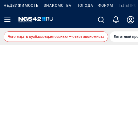
НЕДВИЖИМОСТЬ
ЗНАКОМСТВА
ПОГОДА
ФОРУМ
ТЕЛЕПРО
Чего ждать кузбассовцам осенью — ответ экономиста
Льготный про