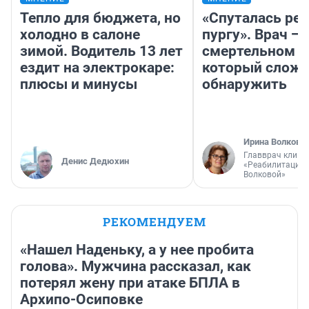
Тепло для бюджета, но
«Спуталась реч
холодно в салоне
пургу». Врач — 
зимой. Водитель 13 лет
смертельном д
ездит на электрокаре:
который слож
плюсы и минусы
обнаружить
Ирина Волкова
Главврач клини
Денис Дедюхин
«Реабилитация 
Волковой»
РЕКОМЕНДУЕМ
«Нашел Наденьку, а у нее пробита
голова». Мужчина рассказал, как
потерял жену при атаке БПЛА в
Архипо-Осиповке