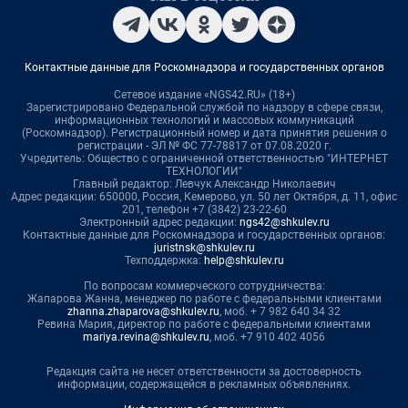
Контактные данные для Роскомнадзора и государственных органов
Сетевое издание «NGS42.RU» (18+)
Зарегистрировано Федеральной службой по надзору в сфере связи,
информационных технологий и массовых коммуникаций
(Роскомнадзор). Регистрационный номер и дата принятия решения о
регистрации - ЭЛ № ФС 77-78817 от 07.08.2020 г.
Учредитель: Общество с ограниченной ответственностью "ИНТЕРНЕТ
ТЕХНОЛОГИИ"
Главный редактор: Левчук Александр Николаевич
Адрес редакции: 650000, Россия, Кемерово, ул. 50 лет Октября, д. 11, офис
201, телефон +7 (3842) 23-22-60
Электронный адрес редакции:
ngs42@shkulev.ru
Контактные данные для Роскомнадзора и государственных органов:
juristnsk@shkulev.ru
Техподдержка:
help@shkulev.ru
По вопросам коммерческого сотрудничества:
Жапарова Жанна, менеджер по работе с федеральными клиентами
zhanna.zhaparova@shkulev.ru
, моб. + 7 982 640 34 32
Ревина Мария, директор по работе с федеральными клиентами
mariya.revina@shkulev.ru
, моб. +7 910 402 4056
Редакция сайта не несет ответственности за достоверность
информации, содержащейся в рекламных объявлениях.