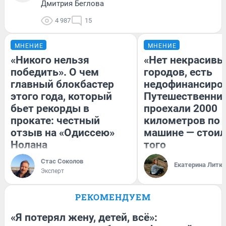
Дмитрия Беглова
4 987
15
МНЕНИЕ
МНЕНИЕ
«Никого нельзя
«Нет некрасивы
победить». О чем
городов, есть
главный блокбастер
недофинансиро
этого года, который
Путешественни
бьет рекорды в
проехали 2000
прокате: честный
километров по 
отзыв на «Одиссею»
машине — стоил
Нолана
того
Стас Соколов
Екатерина Литк
Эксперт
РЕКОМЕНДУЕМ
«Я потерял жену, детей, всё»: