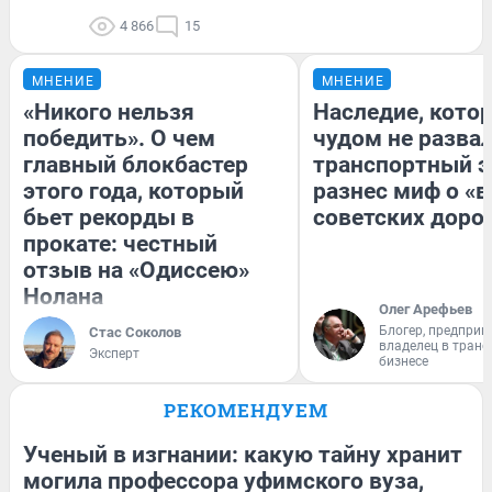
4 866
15
МНЕНИЕ
МНЕНИЕ
«Никого нельзя
Наследие, кото
победить». О чем
чудом не разва
главный блокбастер
транспортный э
этого года, который
разнес миф о «
бьет рекорды в
советских доро
прокате: честный
отзыв на «Одиссею»
Нолана
Олег Арефьев
Блогер, предприн
Стас Соколов
владелец в тран
Эксперт
бизнесе
РЕКОМЕНДУЕМ
Ученый в изгнании: какую тайну хранит
могила профессора уфимского вуза,