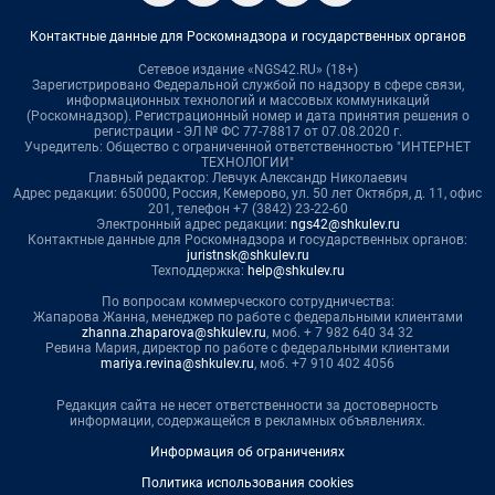
Контактные данные для Роскомнадзора и государственных органов
Сетевое издание «NGS42.RU» (18+)
Зарегистрировано Федеральной службой по надзору в сфере связи,
информационных технологий и массовых коммуникаций
(Роскомнадзор). Регистрационный номер и дата принятия решения о
регистрации - ЭЛ № ФС 77-78817 от 07.08.2020 г.
Учредитель: Общество с ограниченной ответственностью "ИНТЕРНЕТ
ТЕХНОЛОГИИ"
Главный редактор: Левчук Александр Николаевич
Адрес редакции: 650000, Россия, Кемерово, ул. 50 лет Октября, д. 11, офис
201, телефон +7 (3842) 23-22-60
Электронный адрес редакции:
ngs42@shkulev.ru
Контактные данные для Роскомнадзора и государственных органов:
juristnsk@shkulev.ru
Техподдержка:
help@shkulev.ru
По вопросам коммерческого сотрудничества:
Жапарова Жанна, менеджер по работе с федеральными клиентами
zhanna.zhaparova@shkulev.ru
, моб. + 7 982 640 34 32
Ревина Мария, директор по работе с федеральными клиентами
mariya.revina@shkulev.ru
, моб. +7 910 402 4056
Редакция сайта не несет ответственности за достоверность
информации, содержащейся в рекламных объявлениях.
Информация об ограничениях
Политика использования cookies