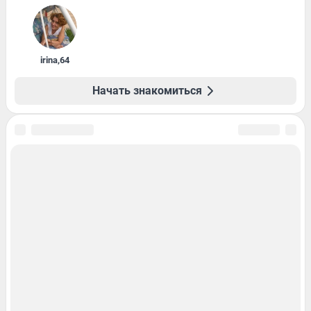
irina
,
64
Начать знакомиться