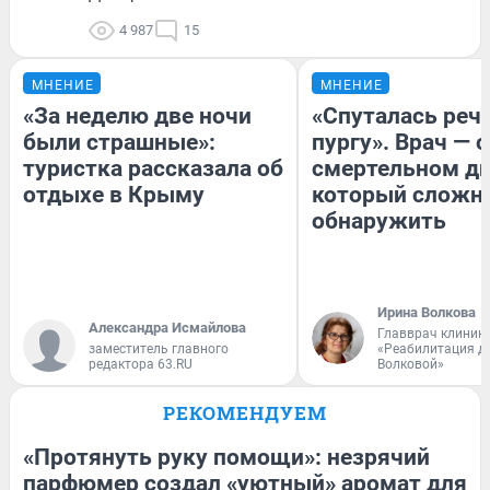
4 987
15
МНЕНИЕ
МНЕНИЕ
«За неделю две ночи
«Спуталась речь
были страшные»:
пургу». Врач — о
туристка рассказала об
смертельном ди
отдыхе в Крыму
который сложн
обнаружить
Ирина Волкова
Александра Исмайлова
Главврач клиник
заместитель главного
«Реабилитация д
редактора 63.RU
Волковой»
РЕКОМЕНДУЕМ
«Протянуть руку помощи»: незрячий
парфюмер создал «уютный» аромат для