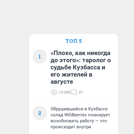
ТОП 5
«Плохо, как никогда
1
до этого»: таролог о
судьбе Кузбасса и
его жителей в
августе
15 050
21
Обрушившийся в Кузбассе
2
склад Wildberries планирует
возобновить работу — что
происходит внутри