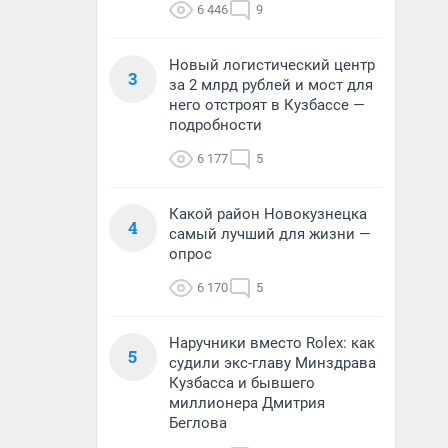
6 446
9
Новый логистический центр
3
за 2 млрд рублей и мост для
него отстроят в Кузбассе —
подробности
6 177
5
Какой район Новокузнецка
4
самый лучший для жизни —
опрос
6 170
5
Наручники вместо Rolex: как
5
судили экс-главу Минздрава
Кузбасса и бывшего
миллионера Дмитрия
Беглова