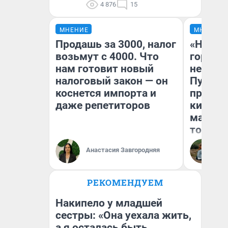
4 876
15
МНЕНИЕ
МНЕНИЕ
Продашь за 3000, налог
«Нет н
возьмут с 4000. Что
городов
нам готовит новый
недофи
налоговый закон — он
Путеше
коснется импорта и
проеха
даже репетиторов
киломе
машине
того
Анастасия Завгородняя
Ек
РЕКОМЕНДУЕМ
Накипело у младшей
сестры: «Она уехала жить,
а я осталась быть