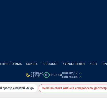
ЛЕПРОГРАММА
АФИША
ГОРОСКОП
КУРСЫ ВАЛЮТ
ZODY
ПР
USD 82,17
СЕЙЧАС
0
ПРОБКИ
+14°C
EUR 94,84
й проезд с картой «Мир»
Сколько стоит жилье в кемеровском долгостр