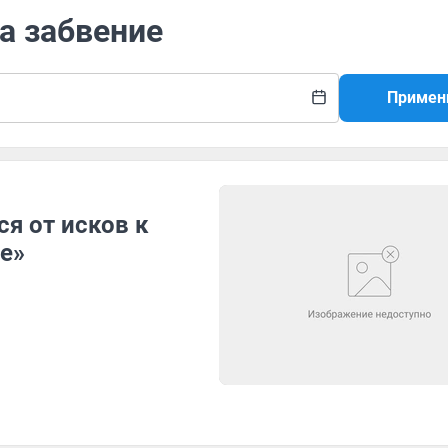
на забвение
Примен
я от исков к
ие»