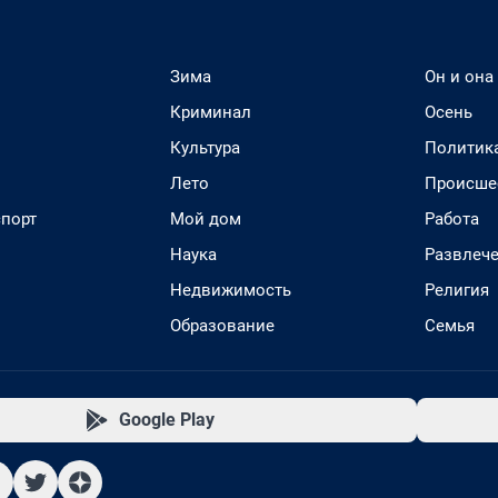
Зима
Он и она
Криминал
Осень
Культура
Политик
Лето
Происше
спорт
Мой дом
Работа
Наука
Развлеч
Недвижимость
Религия
Образование
Семья
Google Play