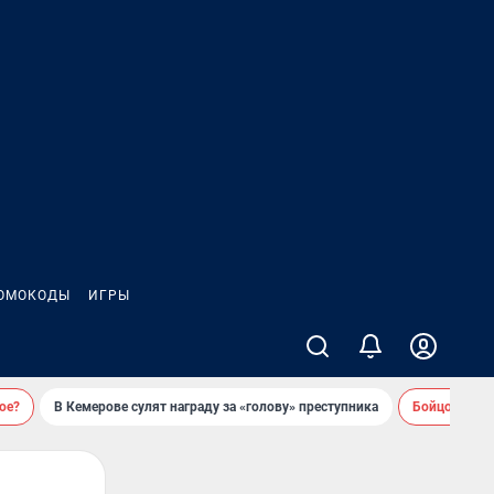
ОМОКОДЫ
ИГРЫ
ое?
В Кемерове сулят награду за «голову» преступника
Бойцовский 