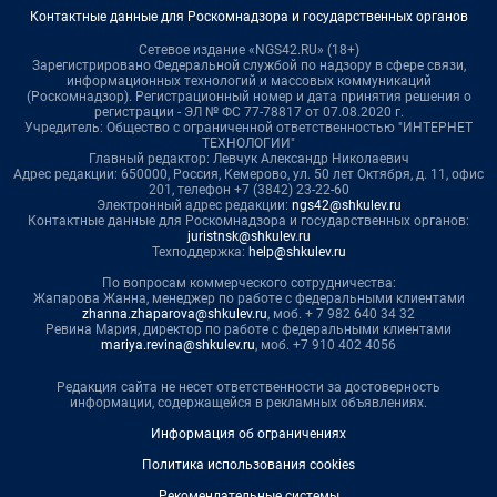
Контактные данные для Роскомнадзора и государственных органов
Сетевое издание «NGS42.RU» (18+)
Зарегистрировано Федеральной службой по надзору в сфере связи,
информационных технологий и массовых коммуникаций
(Роскомнадзор). Регистрационный номер и дата принятия решения о
регистрации - ЭЛ № ФС 77-78817 от 07.08.2020 г.
Учредитель: Общество с ограниченной ответственностью "ИНТЕРНЕТ
ТЕХНОЛОГИИ"
Главный редактор: Левчук Александр Николаевич
Адрес редакции: 650000, Россия, Кемерово, ул. 50 лет Октября, д. 11, офис
201, телефон +7 (3842) 23-22-60
Электронный адрес редакции:
ngs42@shkulev.ru
Контактные данные для Роскомнадзора и государственных органов:
juristnsk@shkulev.ru
Техподдержка:
help@shkulev.ru
По вопросам коммерческого сотрудничества:
Жапарова Жанна, менеджер по работе с федеральными клиентами
zhanna.zhaparova@shkulev.ru
, моб. + 7 982 640 34 32
Ревина Мария, директор по работе с федеральными клиентами
mariya.revina@shkulev.ru
, моб. +7 910 402 4056
Редакция сайта не несет ответственности за достоверность
информации, содержащейся в рекламных объявлениях.
Информация об ограничениях
Политика использования cookies
Рекомендательные системы