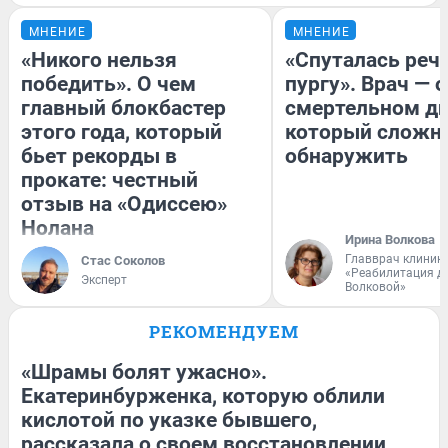
МНЕНИЕ
МНЕНИЕ
«Никого нельзя
«Спуталась речь
победить». О чем
пургу». Врач — о
главный блокбастер
смертельном ди
этого года, который
который сложн
бьет рекорды в
обнаружить
прокате: честный
отзыв на «Одиссею»
Нолана
Ирина Волкова
Главврач клиник
Стас Соколов
«Реабилитация д
Эксперт
Волковой»
РЕКОМЕНДУЕМ
«Шрамы болят ужасно».
Екатеринбурженка, которую облили
кислотой по указке бывшего,
рассказала о своем восстановлении