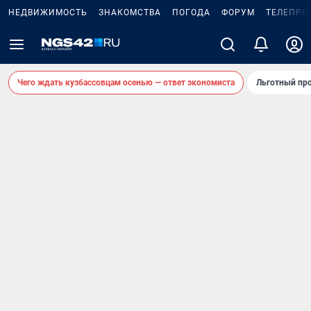
НЕДВИЖИМОСТЬ
ЗНАКОМСТВА
ПОГОДА
ФОРУМ
ТЕЛЕПРО
Чего ждать кузбассовцам осенью — ответ экономиста
Льготный про