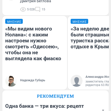
Дмитрия Беглова
5 028
15
МНЕНИЕ
МНЕНИЕ
«Мы видим нового
«За неделю две
Нолана»: с каким
были страшные
настроем нужно
туристка расска
смотреть «Одиссею»,
отдыхе в Крым
чтобы она не
выглядела как фиаско
Александра Исм
Надежда Губарь
заместитель глав
редактора 63.RU
РЕКОМЕНДУЕМ
Одна банка — три вкуса: рецепт