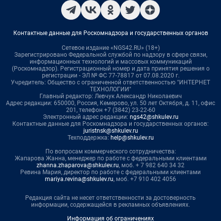
Контактные данные для Роскомнадзора и государственных органов
Сетевое издание «NGS42.RU» (18+)
Зарегистрировано Федеральной службой по надзору в сфере связи,
информационных технологий и массовых коммуникаций
(Роскомнадзор). Регистрационный номер и дата принятия решения о
регистрации - ЭЛ № ФС 77-78817 от 07.08.2020 г.
Учредитель: Общество с ограниченной ответственностью "ИНТЕРНЕТ
ТЕХНОЛОГИИ"
Главный редактор: Левчук Александр Николаевич
Адрес редакции: 650000, Россия, Кемерово, ул. 50 лет Октября, д. 11, офис
201, телефон +7 (3842) 23-22-60
Электронный адрес редакции:
ngs42@shkulev.ru
Контактные данные для Роскомнадзора и государственных органов:
juristnsk@shkulev.ru
Техподдержка:
help@shkulev.ru
По вопросам коммерческого сотрудничества:
Жапарова Жанна, менеджер по работе с федеральными клиентами
zhanna.zhaparova@shkulev.ru
, моб. + 7 982 640 34 32
Ревина Мария, директор по работе с федеральными клиентами
mariya.revina@shkulev.ru
, моб. +7 910 402 4056
Редакция сайта не несет ответственности за достоверность
информации, содержащейся в рекламных объявлениях.
Информация об ограничениях