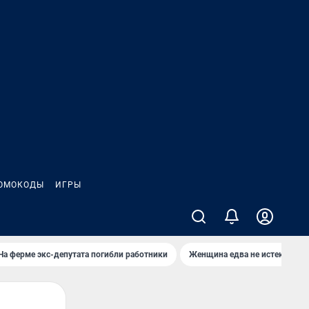
ОМОКОДЫ
ИГРЫ
На ферме экс-депутата погибли работники
Женщина едва не истекла кро