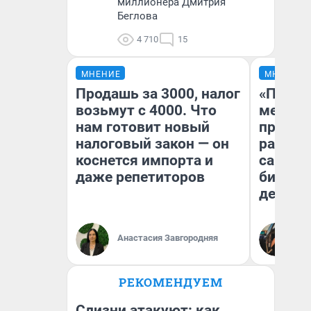
миллионера Дмитрия
Беглова
4 710
15
МНЕНИЕ
МНЕНИЕ
Продашь за 3000, налог
«Покуп
возьмут с 4000. Что
мешке»
нам готовит новый
предпр
налоговый закон — он
рассказ
коснется импорта и
самом 
даже репетиторов
бизнес
дешевы
На
Анастасия Завгородняя
От
де
РЕКОМЕНДУЕМ
Слизни атакуют: как