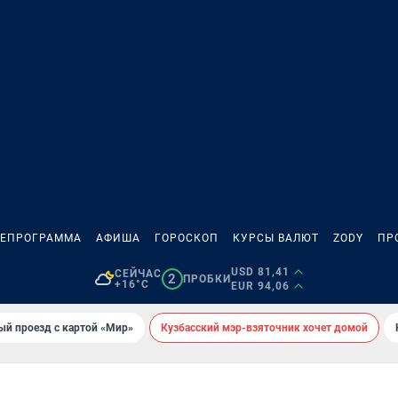
ЛЕПРОГРАММА
АФИША
ГОРОСКОП
КУРСЫ ВАЛЮТ
ZODY
ПР
USD 81,41
СЕЙЧАС
2
ПРОБКИ
+16°C
EUR 94,06
ый проезд с картой «Мир»
Кузбасский мэр-взяточник хочет домой