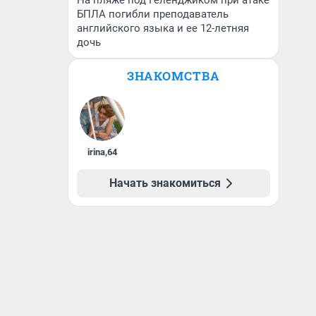
На пляже под Геленджиком при атаке
БПЛА погибли преподаватель
английского языка и ее 12-летняя
дочь
ЗНАКОМСТВА
irina
,
64
Начать знакомиться