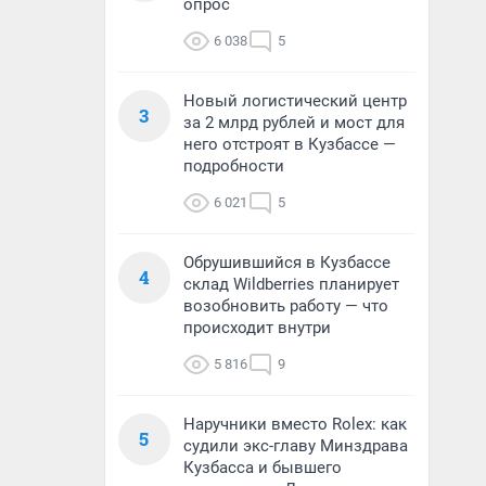
опрос
6 038
5
Новый логистический центр
3
за 2 млрд рублей и мост для
него отстроят в Кузбассе —
подробности
6 021
5
Обрушившийся в Кузбассе
4
склад Wildberries планирует
возобновить работу — что
происходит внутри
5 816
9
Наручники вместо Rolex: как
5
судили экс-главу Минздрава
Кузбасса и бывшего