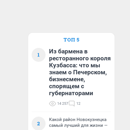
ТОП 5
Из бармена в
1
ресторанного короля
Кузбасса: что мы
знаем о Печерском,
бизнесмене,
спорящем с
губернаторами
14 257
12
Какой район Новокузнецка
2
самый лучший для жизни —