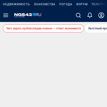
НЕДВИЖИМОСТЬ
ЗНАКОМСТВА
ПОГОДА
ФОРУМ
ТЕЛЕПРО
Чего ждать кузбассовцам осенью — ответ экономиста
Льготный про