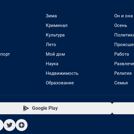
Зима
Он и она
Криминал
Осень
Культура
Политик
Лето
Происше
спорт
Мой дом
Работа
Наука
Развлеч
Недвижимость
Религия
Образование
Семья
Google Play