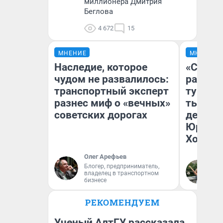
миллионера Дмитрия
Беглова
4 672
15
МНЕНИЕ
МНЕНИЕ
Наследие, которое
«Сливо
чудом не развалилось:
разоча
транспортный эксперт
турист
разнес миф о «вечных»
тысяч,
советских дорогах
день гу
Юрског
Хогвар
Олег Арефьев
Блогер, предприниматель,
Ян
владелец в транспортном
бизнесе
РЕКОМЕНДУЕМ
Ученый АлтГУ рассказала,