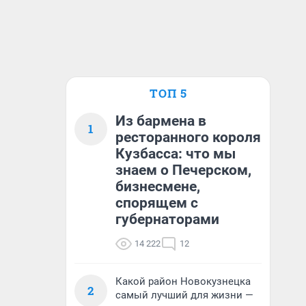
ТОП 5
Из бармена в
1
ресторанного короля
Кузбасса: что мы
знаем о Печерском,
бизнесмене,
спорящем с
губернаторами
14 222
12
Какой район Новокузнецка
2
самый лучший для жизни —