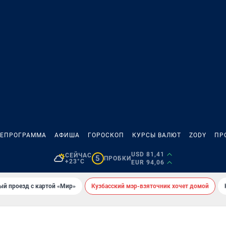
ЛЕПРОГРАММА
АФИША
ГОРОСКОП
КУРСЫ ВАЛЮТ
ZODY
ПР
USD 81,41
СЕЙЧАС
5
ПРОБКИ
+23°C
EUR 94,06
ый проезд с картой «Мир»
Кузбасский мэр-взяточник хочет домой