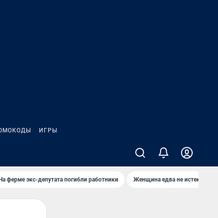
ОМОКОДЫ
ИГРЫ
На ферме экс-депутата погибли работники
Женщина едва не истекла кро