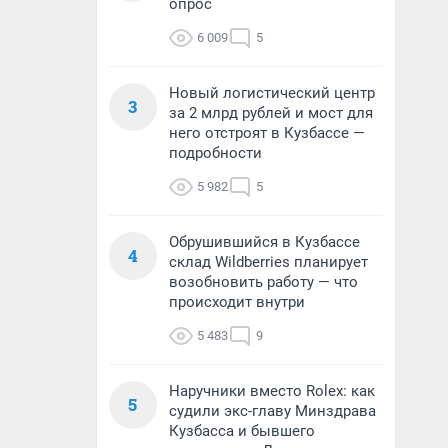
опрос
6 009
5
Новый логистический центр
3
за 2 млрд рублей и мост для
него отстроят в Кузбассе —
подробности
5 982
5
Обрушившийся в Кузбассе
4
склад Wildberries планирует
возобновить работу — что
происходит внутри
5 483
9
Наручники вместо Rolex: как
5
судили экс-главу Минздрава
Кузбасса и бывшего