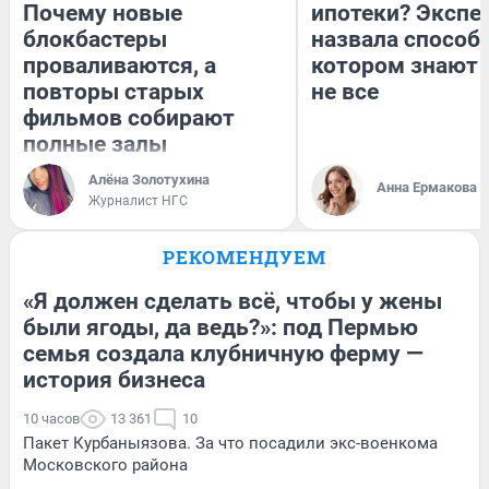
Почему новые
ипотеки? Экспе
блокбастеры
назвала способ,
проваливаются, а
котором знают 
повторы старых
не все
фильмов собирают
полные залы
Алёна Золотухина
Анна Ермакова
Журналист НГС
РЕКОМЕНДУЕМ
«Я должен сделать всё, чтобы у жены
были ягоды, да ведь?»: под Пермью
семья создала клубничную ферму —
история бизнеса
10 часов
13 361
10
Пакет Курбаныязова. За что посадили экс-военкома
Московского района