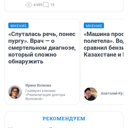
4 693
15
МНЕНИЕ
МНЕНИЕ
«Спуталась речь, понес
«Машина прост
пургу». Врач — о
полетела». Вод
смертельном диагнозе,
сравнил бензин
который сложно
Казахстане и Р
обнаружить
Ирина Волкова
Главврач клиники
Анатолий Кузн
«Реабилитация доктора
Волковой»
РЕКОМЕНДУЕМ