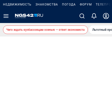
НЕДВИЖИМОСТЬ
ЗНАКОМСТВА
ПОГОДА
ФОРУМ
ТЕЛЕПРО
Чего ждать кузбассовцам осенью — ответ экономиста
Льготный про