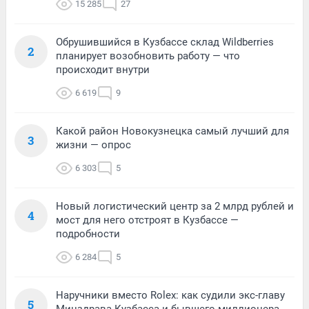
15 285
27
Обрушившийся в Кузбассе склад Wildberries
2
планирует возобновить работу — что
происходит внутри
6 619
9
Какой район Новокузнецка самый лучший для
3
жизни — опрос
6 303
5
Новый логистический центр за 2 млрд рублей и
4
мост для него отстроят в Кузбассе —
подробности
6 284
5
Наручники вместо Rolex: как судили экс-главу
5
Минздрава Кузбасса и бывшего миллионера