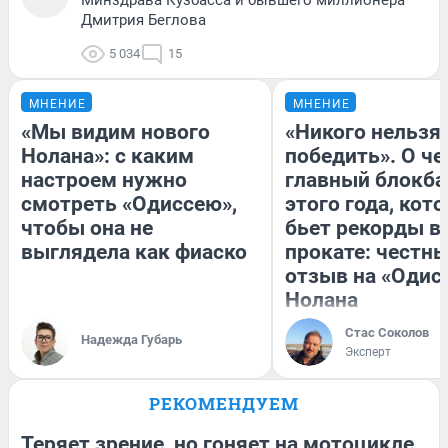
Дмитрия Беглова
5 034
15
МНЕНИЕ
МНЕНИЕ
«Мы видим нового
«Никого нельзя
Нолана»: с каким
победить». О ч
настроем нужно
главный блокба
смотреть «Одиссею»,
этого года, кот
чтобы она не
бьет рекорды в
выглядела как фиаско
прокате: честн
отзыв на «Одис
Нолана
Стас Соколов
Надежда Губарь
Эксперт
РЕКОМЕНДУЕМ
Теряет зрение, но гоняет на мотоцикле