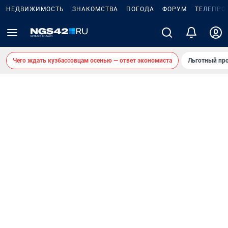
НЕДВИЖИМОСТЬ
ЗНАКОМСТВА
ПОГОДА
ФОРУМ
ТЕЛЕПРО
Чего ждать кузбассовцам осенью — ответ экономиста
Льготный про