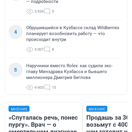
— подробности
5 934
5
Обрушившийся в Кузбассе склад Wildberries
4
планирует возобновить работу — что
происходит внутри
5 007
8
Наручники вместо Rolex: как судили экс-
5
главу Минздрава Кузбасса и бывшего
миллионера Дмитрия Беглова
4 603
15
МНЕНИЕ
МНЕНИЕ
«Спуталась речь, понес
Продашь за 300
пургу». Врач — о
возьмут с 4000
смертельном диагнозе,
нам готовит н