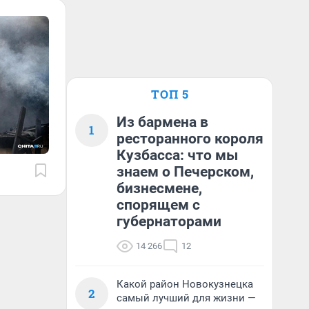
ТОП 5
Из бармена в
1
ресторанного короля
Кузбасса: что мы
знаем о Печерском,
бизнесмене,
спорящем с
губернаторами
14 266
12
Какой район Новокузнецка
2
самый лучший для жизни —