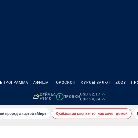
ЛЕПРОГРАММА
АФИША
ГОРОСКОП
КУРСЫ ВАЛЮТ
ZODY
ПР
USD 82,17
СЕЙЧАС
1
ПРОБКИ
+16°C
EUR 94,84
ый проезд с картой «Мир»
Кузбасский мэр-взяточник хочет домой