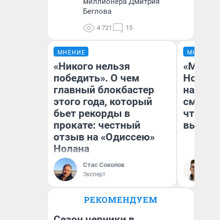
миллионера Дмитрия
Беглова
4 721
15
МНЕНИЕ
МНЕНИЕ
«Никого нельзя
«Мы ви
победить». О чем
Нолана
главный блокбастер
настро
этого года, который
смотре
бьет рекорды в
чтобы 
прокате: честный
выгляд
отзыв на «Одиссею»
Нолана
Стас Соколов
На
Эксперт
РЕКОМЕНДУЕМ
Сезон черники в