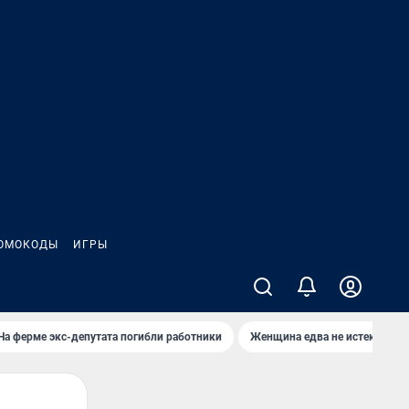
ОМОКОДЫ
ИГРЫ
На ферме экс-депутата погибли работники
Женщина едва не истекла кро