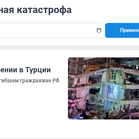
ная катастрофа
Примен
ении в Турции
огибшем гражданине РФ