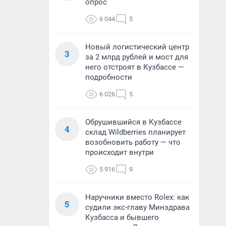
опрос
6 044
5
Новый логистический центр
3
за 2 млрд рублей и мост для
него отстроят в Кузбассе —
подробности
6 026
5
Обрушившийся в Кузбассе
4
склад Wildberries планирует
возобновить работу — что
происходит внутри
5 916
9
Наручники вместо Rolex: как
5
судили экс-главу Минздрава
Кузбасса и бывшего