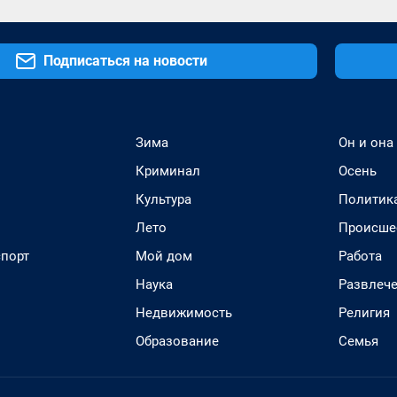
Подписаться на новости
Зима
Он и она
Криминал
Осень
Культура
Политик
Лето
Происше
спорт
Мой дом
Работа
Наука
Развлеч
Недвижимость
Религия
Образование
Семья