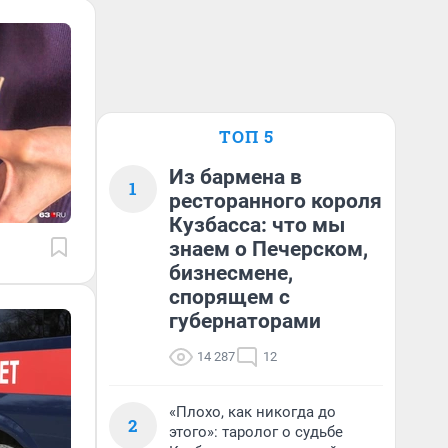
ТОП 5
Из бармена в
1
ресторанного короля
Кузбасса: что мы
знаем о Печерском,
бизнесмене,
спорящем с
губернаторами
14 287
12
«Плохо, как никогда до
2
этого»: таролог о судьбе