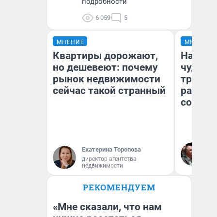
подробности
6 059
5
МНЕНИЕ
МНЕНИЕ
Квартиры дорожают,
Наслед
но дешевеют: почему
чудом 
рынок недвижимости
трансп
сейчас такой странный
разнес
советс
Ол
Екатерина Торопова
Бл
директор агентства
вл
недвижимости
би
РЕКОМЕНДУЕМ
«Мне сказали, что нам