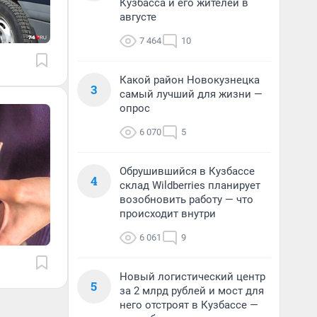
Кузбасса и его жителей в
августе
7 464
10
Какой район Новокузнецка
3
самый лучший для жизни —
опрос
6 070
5
Обрушившийся в Кузбассе
4
склад Wildberries планирует
возобновить работу — что
происходит внутри
6 061
9
Новый логистический центр
5
за 2 млрд рублей и мост для
него отстроят в Кузбассе —