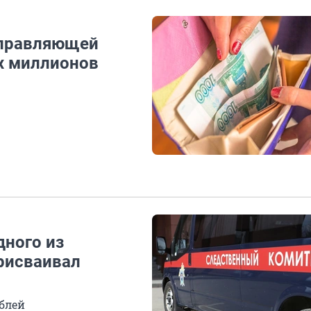
управляющей
х миллионов
дного из
рисваивал
блей