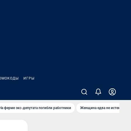
ОМОКОДЫ
ИГРЫ
На ферме экс-депутата погибли работники
Женщина едва не истекла кро