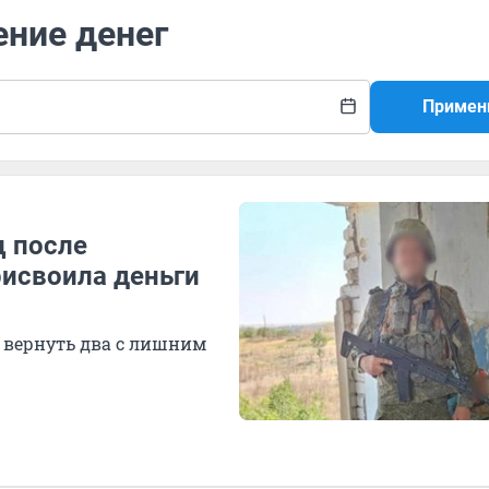
ение денег
Примен
ц после
исвоила деньги
 вернуть два с лишним