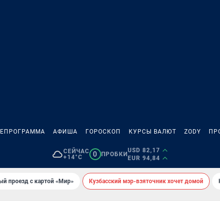
ЛЕПРОГРАММА
АФИША
ГОРОСКОП
КУРСЫ ВАЛЮТ
ZODY
ПР
USD 82,17
СЕЙЧАС
0
ПРОБКИ
+14°C
EUR 94,84
ый проезд с картой «Мир»
Кузбасский мэр-взяточник хочет домой