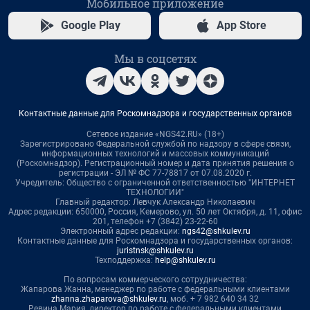
Мобильное приложение
Google Play
App Store
Мы в соцсетях
Контактные данные для Роскомнадзора и государственных органов
Сетевое издание «NGS42.RU» (18+)
Зарегистрировано Федеральной службой по надзору в сфере связи,
информационных технологий и массовых коммуникаций
(Роскомнадзор). Регистрационный номер и дата принятия решения о
регистрации - ЭЛ № ФС 77-78817 от 07.08.2020 г.
Учредитель: Общество с ограниченной ответственностью "ИНТЕРНЕТ
ТЕХНОЛОГИИ"
Главный редактор: Левчук Александр Николаевич
Адрес редакции: 650000, Россия, Кемерово, ул. 50 лет Октября, д. 11, офис
201, телефон +7 (3842) 23-22-60
Электронный адрес редакции:
ngs42@shkulev.ru
Контактные данные для Роскомнадзора и государственных органов:
juristnsk@shkulev.ru
Техподдержка:
help@shkulev.ru
По вопросам коммерческого сотрудничества:
Жапарова Жанна, менеджер по работе с федеральными клиентами
zhanna.zhaparova@shkulev.ru
, моб. + 7 982 640 34 32
Ревина Мария, директор по работе с федеральными клиентами