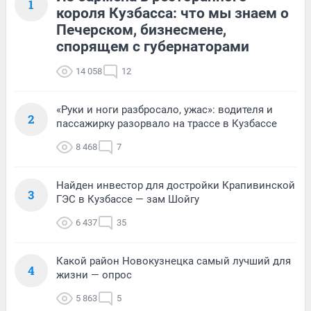
1
короля Кузбасса: что мы знаем о
Печерском, бизнесмене,
спорящем с губернаторами
14 058
12
«Руки и ноги разбросало, ужас»: водителя и
2
пассажирку разорвало на трассе в Кузбассе
8 468
7
Найден инвестор для достройки Крапивинской
3
ГЭС в Кузбассе — зам Шойгу
6 437
35
Какой район Новокузнецка самый лучший для
4
жизни — опрос
5 863
5