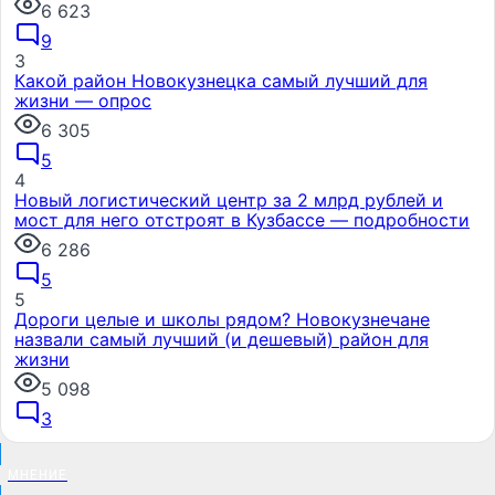
6 623
9
3
Какой район Новокузнецка самый лучший для
жизни — опрос
6 305
5
4
Новый логистический центр за 2 млрд рублей и
мост для него отстроят в Кузбассе — подробности
6 286
5
5
Дороги целые и школы рядом? Новокузнечане
назвали самый лучший (и дешевый) район для
жизни
5 098
3
МНЕНИЕ