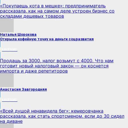
«Покупаешь кота в мешке»: предприниматель
рассказала, как на самом деле устроен бизнес со
складами дешевых товаров
Наталья Шорохова
Открыла кофейную точку на деньги соцразвития
МНЕНИЕ
Продашь за 3000, налог возьмут с 4000. Что нам
готовит новый налоговый закон — он коснется
импорта и даже репетиторов
Анастасия Завгородняя
МНЕНИЕ
«Всей душой ненавидела бег»: кемеровчанка
рассказала, как стать спортсменом, если до 30 сидел
на диване