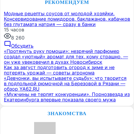
РЕКОМЕНДУЕМ
Модные рецепты соусов от молодой хозяйки.
Консервирование помидоров, баклажанов, кабачков
без глутамата натрия — сразу в банки
15 часов
8 260
Обсудить
«Протянуть руку помощи»: незрячий парфюмер
создал «уютный» аромат для тех, кому страшно, —
он уже увековечил в духах Новосибирск
Как за август подготовить огород к зиме и не
потерять урожай — советы агронома
«Девчонки, вы испытываете судьбу»: что творится
в подпольной рюмочной на Березовой в Рязани —
обзор YA62.RU
«Мужчины не терпят конкуренции». Порнозвезда из
Екатеринбурга впервые показала своего мужа
ЗНАКОМСТВА