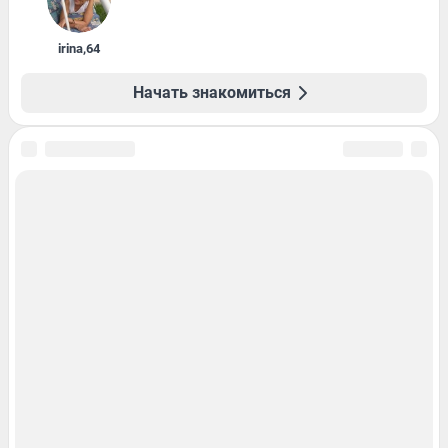
irina
,
64
Начать знакомиться