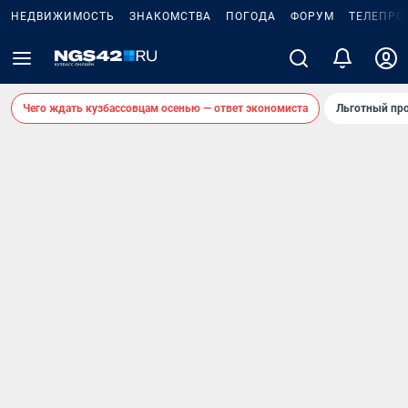
НЕДВИЖИМОСТЬ
ЗНАКОМСТВА
ПОГОДА
ФОРУМ
ТЕЛЕПРО
Чего ждать кузбассовцам осенью — ответ экономиста
Льготный про