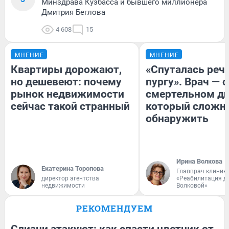
Минздрава Кузбасса и бывшего миллионера
Дмитрия Беглова
4 608
15
МНЕНИЕ
МНЕНИЕ
Квартиры дорожают,
«Спуталась речь
но дешевеют: почему
пургу». Врач — о
рынок недвижимости
смертельном ди
сейчас такой странный
который сложн
обнаружить
Ирина Волкова
Екатерина Торопова
Главврач клиник
директор агентства
«Реабилитация д
недвижимости
Волковой»
РЕКОМЕНДУЕМ
Слизни атакуют: как спасти цветник от