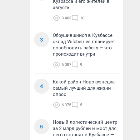
Кузбасса и его жителей в
августе
8 463
10
Обрушившийся в Кузбассе
3
склад Wildberries планирует
возобновить работу — что
происходит внутри
6 087
9
Какой район Новокузнецка
4
самый лучший для жизни —
опрос
6 075
5
Новый логистический центр
5
за 2 млрд рублей и мост для
него отстроят в Кузбассе —