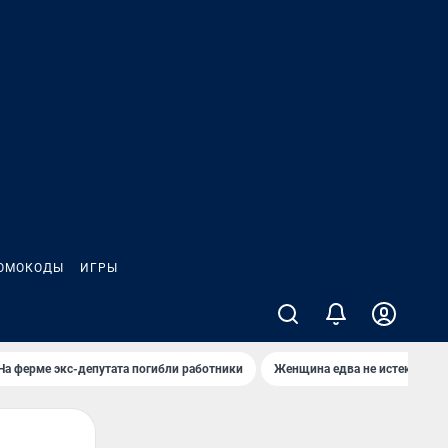
ОМОКОДЫ
ИГРЫ
На ферме экс-депутата погибли работники
Женщина едва не истекла кро