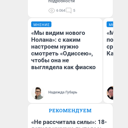
подробности
6 064
5
МНЕНИЕ
МНЕНИЕ
«Мы видим нового
«Машин
Нолана»: с каким
полете
настроем нужно
сравни
смотреть «Одиссею»,
Казахс
чтобы она не
выглядела как фиаско
Надежда Губарь
Ан
РЕКОМЕНДУЕМ
«Не рассчитала силы»: 18-