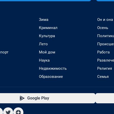
Зима
Он и она
Криминал
Осень
Культура
Политик
Лето
Происше
спорт
Мой дом
Работа
Наука
Развлеч
Недвижимость
Религия
Образование
Семья
Google Play