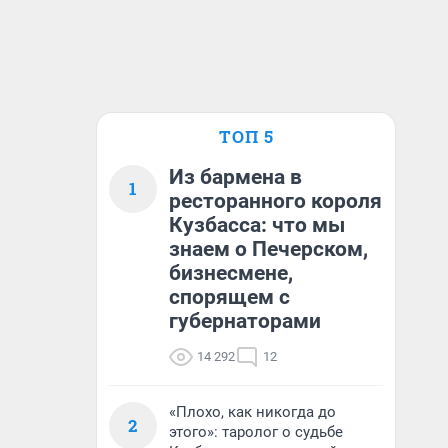
ТОП 5
Из бармена в
1
ресторанного короля
Кузбасса: что мы
знаем о Печерском,
бизнесмене,
спорящем с
губернаторами
14 292
12
«Плохо, как никогда до
2
этого»: таролог о судьбе