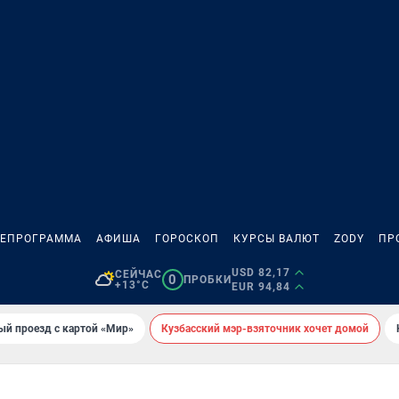
ЛЕПРОГРАММА
АФИША
ГОРОСКОП
КУРСЫ ВАЛЮТ
ZODY
ПР
USD 82,17
СЕЙЧАС
0
ПРОБКИ
+13°C
EUR 94,84
ый проезд с картой «Мир»
Кузбасский мэр-взяточник хочет домой