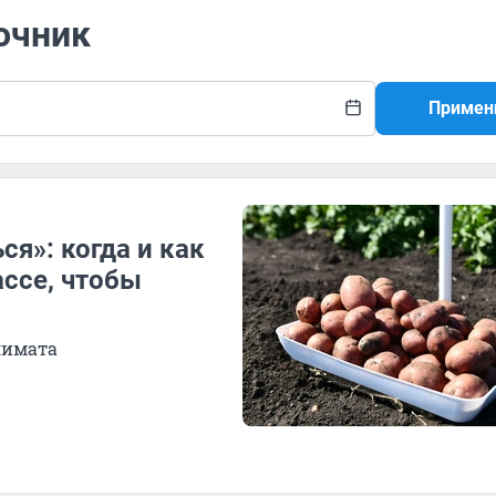
очник
Примен
я»: когда и как
ассе, чтобы
лимата