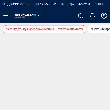
НЕДВИЖИМОСТЬ
ЗНАКОМСТВА
ПОГОДА
ФОРУМ
ТЕЛЕПРО
Чего ждать кузбассовцам осенью — ответ экономиста
Льготный про