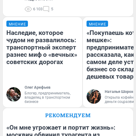
6 103
5
МНЕНИЕ
МНЕНИЕ
Наследие, которое
«Покупаешь кот
чудом не развалилось:
мешке»:
транспортный эксперт
предпринимате
разнес миф о «вечных»
рассказала, как
советских дорогах
самом деле уст
бизнес со скла
дешевых товар
Олег Арефьев
Наталья Шорохо
Блогер, предприниматель,
владелец в транспортном
Открыла кофейну
бизнесе
деньги соцразви
РЕКОМЕНДУЕМ
«Он мне угрожает и портит жизнь»:
москвич обвинил турагента из