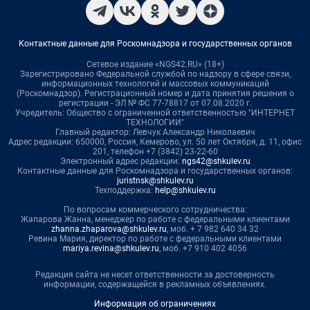
Контактные данные для Роскомнадзора и государственных органов
Сетевое издание «NGS42.RU» (18+)
Зарегистрировано Федеральной службой по надзору в сфере связи,
информационных технологий и массовых коммуникаций
(Роскомнадзор). Регистрационный номер и дата принятия решения о
регистрации - ЭЛ № ФС 77-78817 от 07.08.2020 г.
Учредитель: Общество с ограниченной ответственностью "ИНТЕРНЕТ
ТЕХНОЛОГИИ"
Главный редактор: Левчук Александр Николаевич
Адрес редакции: 650000, Россия, Кемерово, ул. 50 лет Октября, д. 11, офис
201, телефон +7 (3842) 23-22-60
Электронный адрес редакции:
ngs42@shkulev.ru
Контактные данные для Роскомнадзора и государственных органов:
juristnsk@shkulev.ru
Техподдержка:
help@shkulev.ru
По вопросам коммерческого сотрудничества:
Жапарова Жанна, менеджер по работе с федеральными клиентами
zhanna.zhaparova@shkulev.ru
, моб. + 7 982 640 34 32
Ревина Мария, директор по работе с федеральными клиентами
mariya.revina@shkulev.ru
, моб. +7 910 402 4056
Редакция сайта не несет ответственности за достоверность
информации, содержащейся в рекламных объявлениях.
Информация об ограничениях