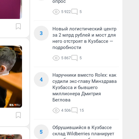
опрос
5 922
5
Новый логистический центр
3
за 2 млрд рублей и мост для
него отстроят в Кузбассе —
подробности
5 867
5
Наручники вместо Rolex: как
4
судили экс-главу Минздрава
Кузбасса и бывшего
миллионера Дмитрия
Беглова
4 506
15
Обрушившийся в Кузбассе
5
склад Wildberries планирует