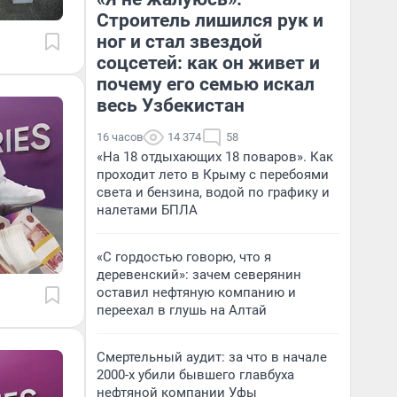
Строитель лишился рук и
ног и стал звездой
соцсетей: как он живет и
почему его семью искал
весь Узбекистан
16 часов
14 374
58
«На 18 отдыхающих 18 поваров». Как
проходит лето в Крыму с перебоями
света и бензина, водой по графику и
налетами БПЛА
«С гордостью говорю, что я
деревенский»: зачем северянин
оставил нефтяную компанию и
переехал в глушь на Алтай
Смертельный аудит: за что в начале
2000-х убили бывшего главбуха
нефтяной компании Уфы