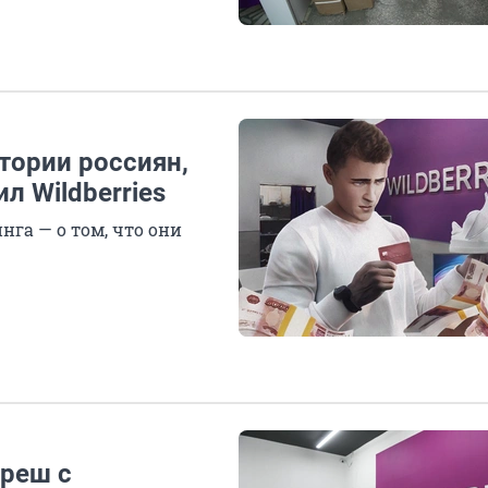
тории россиян,
л Wildberries
га — о том, что они
треш с