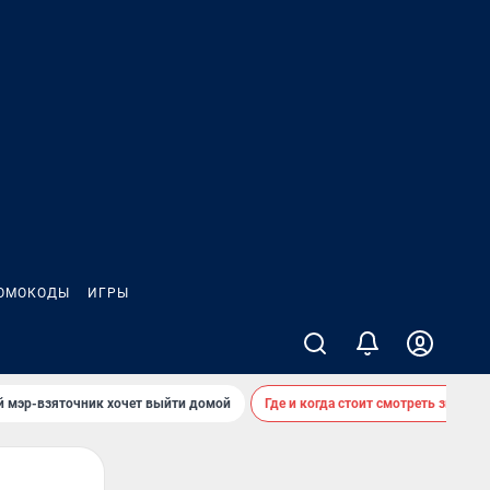
ОМОКОДЫ
ИГРЫ
й мэр-взяточник хочет выйти домой
Где и когда стоит смотреть звездоп