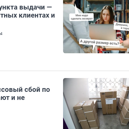
ункта выдачи —
тных клиентах и
ы
ссовый сбой по
ют и не