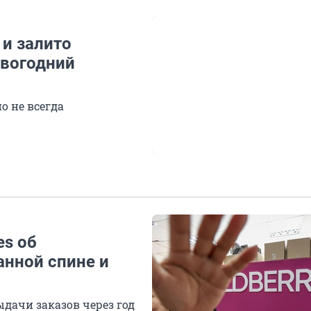
 и залито
овогодний
но не всегда
es об
анной спине и
ыдачи заказов через год