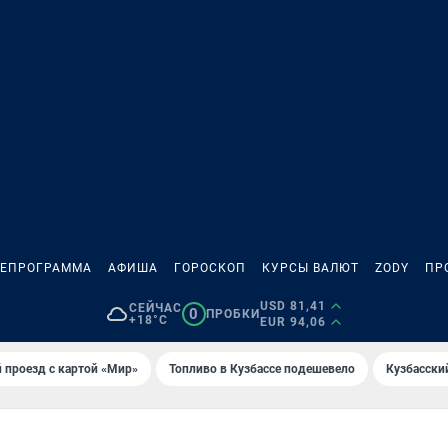
ЛЕПРОГРАММА
АФИША
ГОРОСКОП
КУРСЫ ВАЛЮТ
ZODY
ПР
USD 81,41
СЕЙЧАС
0
ПРОБКИ
+18°C
EUR 94,06
 проезд с картой «Мир»
Топливо в Кузбассе подешевело
Кузбасски