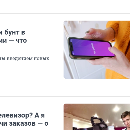
и бунт в
ии — что
ьны введением новых
левизор? А я
чи заказов — о