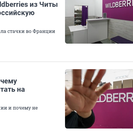
dberries из Читы
российскую
ала стачки во Франции
очему
тать на
нии и почему не