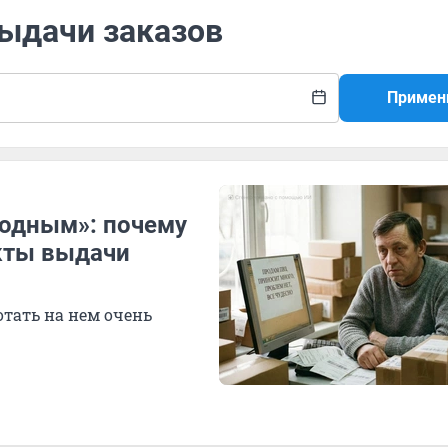
выдачи заказов
Примен
родным»: почему
кты выдачи
ботать на нем очень