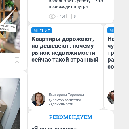
возобновить работу — что
происходит внутри
4 451
8
МНЕНИЕ
МНЕНИЕ
Квартиры дорожают,
Наслед
но дешевеют: почему
чудом 
рынок недвижимости
трансп
сейчас такой странный
разнес
советс
Ол
Екатерина Торопова
Бл
директор агентства
вл
недвижимости
би
РЕКОМЕНДУЕМ
«Я не жалуюсь».