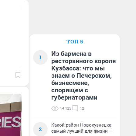
ТОП 5
Из бармена в
1
ресторанного короля
Кузбасса: что мы
знаем о Печерском,
бизнесмене,
спорящем с
губернаторами
14 123
12
Какой район Новокузнецка
2
самый лучший для жизни —