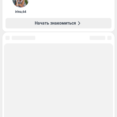
irina
,
64
Начать знакомиться