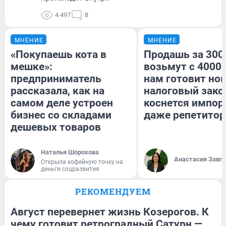
4 497
8
МНЕНИЕ
МНЕНИЕ
«Покупаешь кота в
Продашь за 3000
мешке»:
возьмут с 4000.
предприниматель
нам готовит но
рассказала, как на
налоговый зако
самом деле устроен
коснется импор
бизнес со складами
даже репетитор
дешевых товаров
Наталья Шорохова
Анастасия Завг
Открыла кофейную точку на
деньги соцразвития
РЕКОМЕНДУЕМ
Август перевернет жизнь Козерогов. К
чему готовит ретроградный Сатурн —