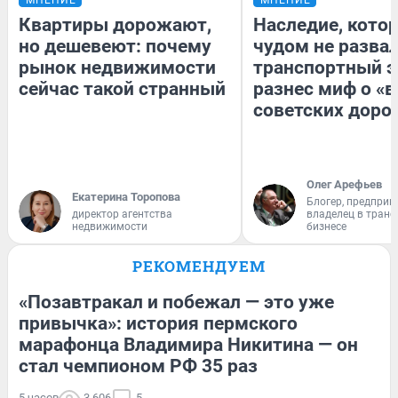
Квартиры дорожают,
Наследие, кото
но дешевеют: почему
чудом не разва
рынок недвижимости
транспортный э
сейчас такой странный
разнес миф о «
советских доро
Олег Арефьев
Екатерина Торопова
Блогер, предприн
директор агентства
владелец в тран
недвижимости
бизнесе
РЕКОМЕНДУЕМ
«Позавтракал и побежал — это уже
привычка»: история пермского
марафонца Владимира Никитина — он
стал чемпионом РФ 35 раз
5 часов
3 606
5