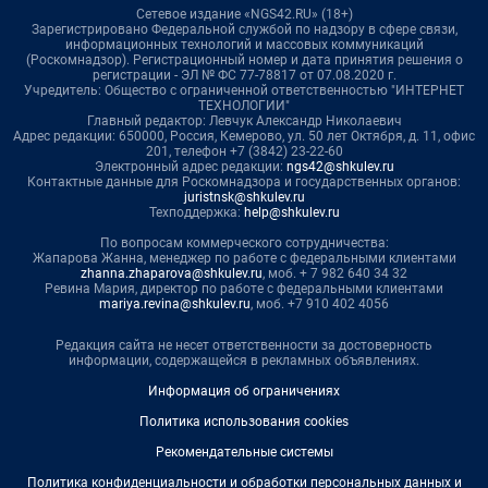
Сетевое издание «NGS42.RU» (18+)
Зарегистрировано Федеральной службой по надзору в сфере связи,
информационных технологий и массовых коммуникаций
(Роскомнадзор). Регистрационный номер и дата принятия решения о
регистрации - ЭЛ № ФС 77-78817 от 07.08.2020 г.
Учредитель: Общество с ограниченной ответственностью "ИНТЕРНЕТ
ТЕХНОЛОГИИ"
Главный редактор: Левчук Александр Николаевич
Адрес редакции: 650000, Россия, Кемерово, ул. 50 лет Октября, д. 11, офис
201, телефон +7 (3842) 23-22-60
Электронный адрес редакции:
ngs42@shkulev.ru
Контактные данные для Роскомнадзора и государственных органов:
juristnsk@shkulev.ru
Техподдержка:
help@shkulev.ru
По вопросам коммерческого сотрудничества:
Жапарова Жанна, менеджер по работе с федеральными клиентами
zhanna.zhaparova@shkulev.ru
, моб. + 7 982 640 34 32
Ревина Мария, директор по работе с федеральными клиентами
mariya.revina@shkulev.ru
, моб. +7 910 402 4056
Редакция сайта не несет ответственности за достоверность
информации, содержащейся в рекламных объявлениях.
Информация об ограничениях
Политика использования cookies
Рекомендательные системы
Политика конфиденциальности и обработки персональных данных и