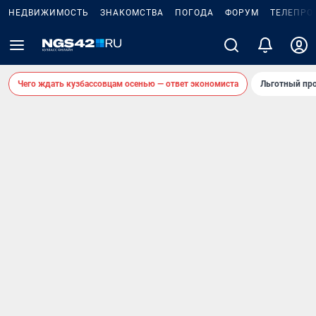
НЕДВИЖИМОСТЬ
ЗНАКОМСТВА
ПОГОДА
ФОРУМ
ТЕЛЕПРО
Чего ждать кузбассовцам осенью — ответ экономиста
Льготный про