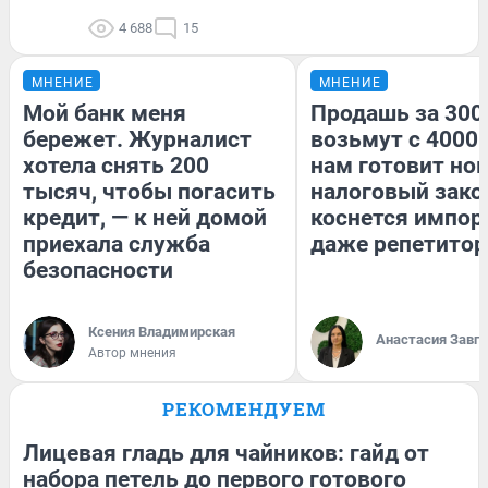
4 688
15
МНЕНИЕ
МНЕНИЕ
Мой банк меня
Продашь за 3000
бережет. Журналист
возьмут с 4000.
хотела снять 200
нам готовит но
тысяч, чтобы погасить
налоговый зако
кредит, — к ней домой
коснется импор
приехала служба
даже репетитор
безопасности
Ксения Владимирская
Анастасия Завг
Автор мнения
РЕКОМЕНДУЕМ
Лицевая гладь для чайников: гайд от
набора петель до первого готового