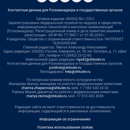
Контактные данные для Роскомнадзора и государственных органов
Сетевое издание «NGS42.RU» (18+)
Зарегистрировано Федеральной службой по надзору в сфере связи,
информационных технологий и массовых коммуникаций
(Роскомнадзор). Регистрационный номер и дата принятия решения о
регистрации - ЭЛ № ФС 77-78817 от 07.08.2020 г.
Учредитель: Общество с ограниченной ответственностью "ИНТЕРНЕТ
ТЕХНОЛОГИИ"
Главный редактор: Левчук Александр Николаевич
Адрес редакции: 650000, Россия, Кемерово, ул. 50 лет Октября, д. 11, офис
201, телефон +7 (3842) 23-22-60
Электронный адрес редакции:
ngs42@shkulev.ru
Контактные данные для Роскомнадзора и государственных органов:
juristnsk@shkulev.ru
Техподдержка:
help@shkulev.ru
По вопросам коммерческого сотрудничества:
Жапарова Жанна, менеджер по работе с федеральными клиентами
zhanna.zhaparova@shkulev.ru
, моб. + 7 982 640 34 32
Ревина Мария, директор по работе с федеральными клиентами
mariya.revina@shkulev.ru
, моб. +7 910 402 4056
Редакция сайта не несет ответственности за достоверность
информации, содержащейся в рекламных объявлениях.
Информация об ограничениях
Политика использования cookies