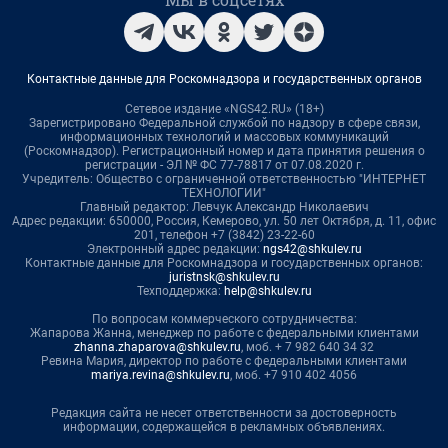
Контактные данные для Роскомнадзора и государственных органов
Сетевое издание «NGS42.RU» (18+)
Зарегистрировано Федеральной службой по надзору в сфере связи,
информационных технологий и массовых коммуникаций
(Роскомнадзор). Регистрационный номер и дата принятия решения о
регистрации - ЭЛ № ФС 77-78817 от 07.08.2020 г.
Учредитель: Общество с ограниченной ответственностью "ИНТЕРНЕТ
ТЕХНОЛОГИИ"
Главный редактор: Левчук Александр Николаевич
Адрес редакции: 650000, Россия, Кемерово, ул. 50 лет Октября, д. 11, офис
201, телефон +7 (3842) 23-22-60
Электронный адрес редакции:
ngs42@shkulev.ru
Контактные данные для Роскомнадзора и государственных органов:
juristnsk@shkulev.ru
Техподдержка:
help@shkulev.ru
По вопросам коммерческого сотрудничества:
Жапарова Жанна, менеджер по работе с федеральными клиентами
zhanna.zhaparova@shkulev.ru
, моб. + 7 982 640 34 32
Ревина Мария, директор по работе с федеральными клиентами
mariya.revina@shkulev.ru
, моб. +7 910 402 4056
Редакция сайта не несет ответственности за достоверность
информации, содержащейся в рекламных объявлениях.