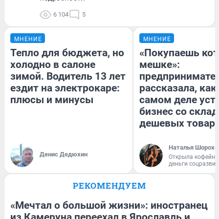
6 104
5
МНЕНИЕ
МНЕНИЕ
Тепло для бюджета, но
«Покупаешь кот
холодно в салоне
мешке»:
зимой. Водитель 13 лет
предпринимате
ездит на электрокаре:
рассказала, как
плюсы и минусы
самом деле уст
бизнес со скла
дешевых товар
Наталья Шорохо
Денис Дедюхин
Открыла кофейну
деньги соцразви
РЕКОМЕНДУЕМ
«Мечтал о большой жизни»: иностранец
из Камеруна переехал в Ярославль и