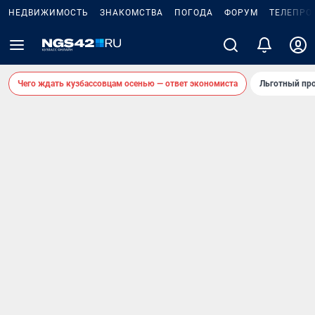
НЕДВИЖИМОСТЬ
ЗНАКОМСТВА
ПОГОДА
ФОРУМ
ТЕЛЕПРО
Чего ждать кузбассовцам осенью — ответ экономиста
Льготный про