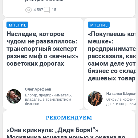
4 587
15
МНЕНИЕ
МНЕНИЕ
Наследие, которое
«Покупаешь кот
чудом не развалилось:
мешке»:
транспортный эксперт
предпринимате
разнес миф о «вечных»
рассказала, как
советских дорогах
самом деле уст
бизнес со скла
дешевых товар
Олег Арефьев
Наталья Шорохо
Блогер, предприниматель,
владелец в транспортном
Открыла кофейну
бизнесе
деньги соцразви
РЕКОМЕНДУЕМ
«Она крикнула: „Дядя Боря!“»
Москвичка исчезла ночью у океана во