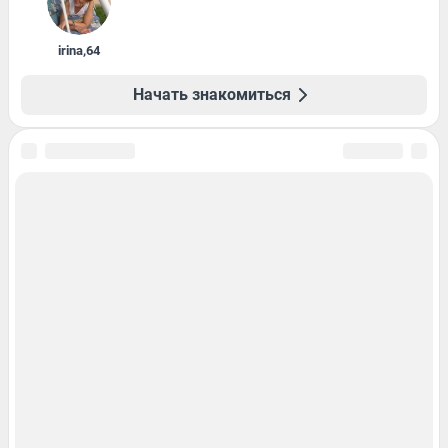
irina
,
64
Начать знакомиться