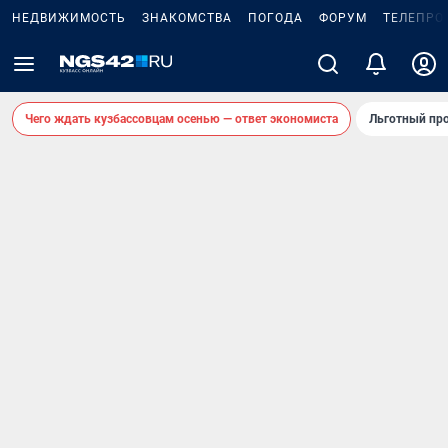
НЕДВИЖИМОСТЬ
ЗНАКОМСТВА
ПОГОДА
ФОРУМ
ТЕЛЕПРО
Чего ждать кузбассовцам осенью — ответ экономиста
Льготный про