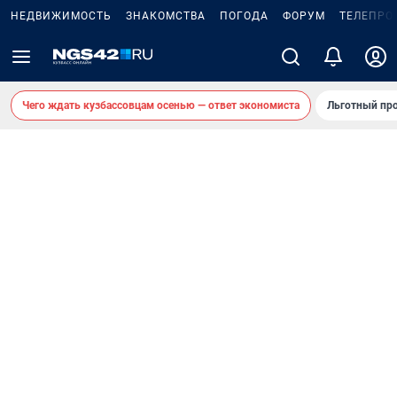
НЕДВИЖИМОСТЬ
ЗНАКОМСТВА
ПОГОДА
ФОРУМ
ТЕЛЕПРО
Чего ждать кузбассовцам осенью — ответ экономиста
Льготный про