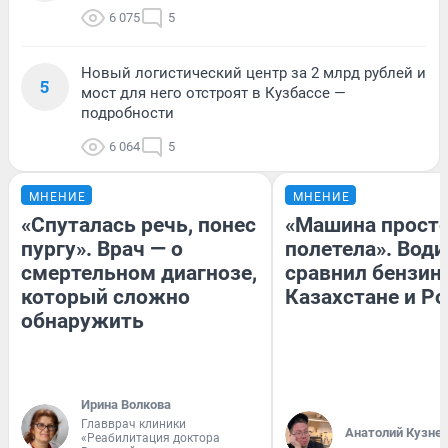
6 075
5
Новый логистический центр за 2 млрд рублей и
5
мост для него отстроят в Кузбассе —
подробности
6 064
5
МНЕНИЕ
МНЕНИЕ
«Спуталась речь, понес
«Машина прост
пургу». Врач — о
полетела». Води
смертельном диагнозе,
сравнил бензин
который сложно
Казахстане и Р
обнаружить
Ирина Волкова
Главврач клиники
Анатолий Кузне
«Реабилитация доктора