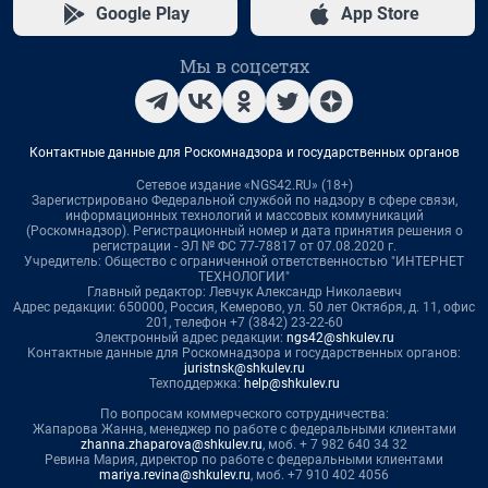
Google Play
App Store
Мы в соцсетях
Контактные данные для Роскомнадзора и государственных органов
Сетевое издание «NGS42.RU» (18+)
Зарегистрировано Федеральной службой по надзору в сфере связи,
информационных технологий и массовых коммуникаций
(Роскомнадзор). Регистрационный номер и дата принятия решения о
регистрации - ЭЛ № ФС 77-78817 от 07.08.2020 г.
Учредитель: Общество с ограниченной ответственностью "ИНТЕРНЕТ
ТЕХНОЛОГИИ"
Главный редактор: Левчук Александр Николаевич
Адрес редакции: 650000, Россия, Кемерово, ул. 50 лет Октября, д. 11, офис
201, телефон +7 (3842) 23-22-60
Электронный адрес редакции:
ngs42@shkulev.ru
Контактные данные для Роскомнадзора и государственных органов:
juristnsk@shkulev.ru
Техподдержка:
help@shkulev.ru
По вопросам коммерческого сотрудничества:
Жапарова Жанна, менеджер по работе с федеральными клиентами
zhanna.zhaparova@shkulev.ru
, моб. + 7 982 640 34 32
Ревина Мария, директор по работе с федеральными клиентами
mariya.revina@shkulev.ru
, моб. +7 910 402 4056