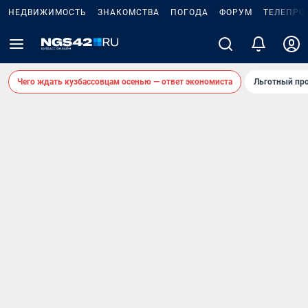
НЕДВИЖИМОСТЬ
ЗНАКОМСТВА
ПОГОДА
ФОРУМ
ТЕЛЕПРО
Чего ждать кузбассовцам осенью — ответ экономиста
Льготный про