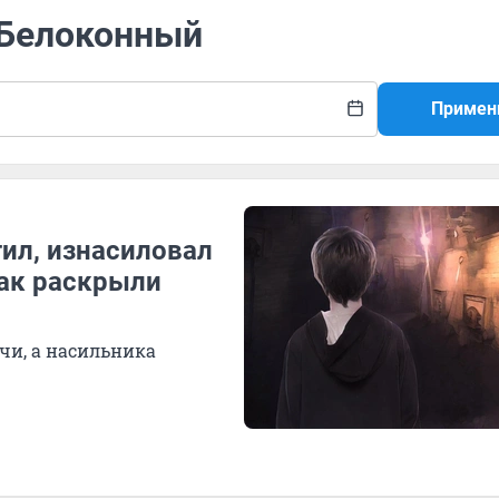
 Белоконный
Примен
ил, изнасиловал
Как раскрыли
ечи, а насильника