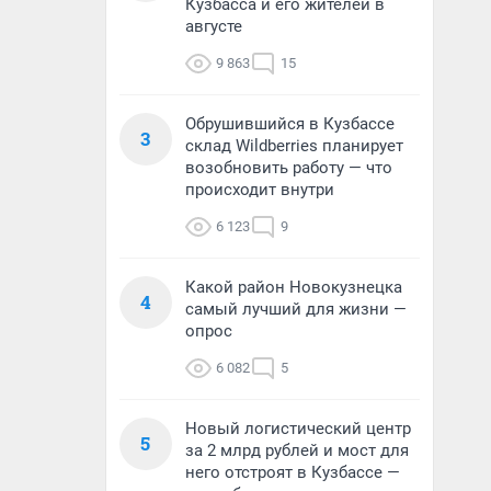
Кузбасса и его жителей в
августе
9 863
15
Обрушившийся в Кузбассе
3
склад Wildberries планирует
возобновить работу — что
происходит внутри
6 123
9
Какой район Новокузнецка
4
самый лучший для жизни —
опрос
6 082
5
Новый логистический центр
5
за 2 млрд рублей и мост для
него отстроят в Кузбассе —