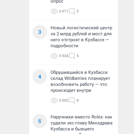
опрос
5 971
5
Новый логистический центр
3
за 2 млрд рублей и мост для
него отстроят в Кузбассе —
подробности
5 934
5
Обрушившийся в Кузбассе
4
склад Wildberries планирует
возобновить работу — что
происходит внутри
5 002
8
Наручники вместо Rolex: как
5
судили экс-главу Минздрава
Кузбасса и бывшего