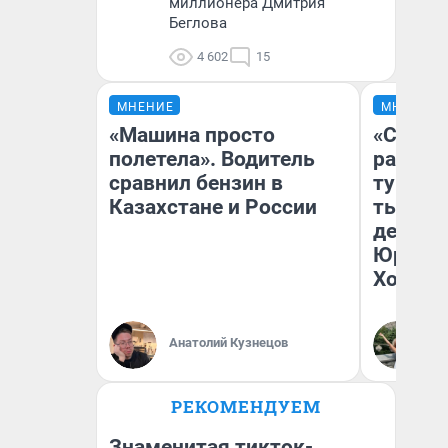
миллионера Дмитрия
Беглова
4 602
15
МНЕНИЕ
МНЕНИЕ
«Машина просто
«Сливо
полетела». Водитель
разоча
сравнил бензин в
турист
Казахстане и России
тысяч,
день гу
Юрског
Хогвар
Анатолий Кузнецов
Ян
РЕКОМЕНДУЕМ
Знаменитая тикток-