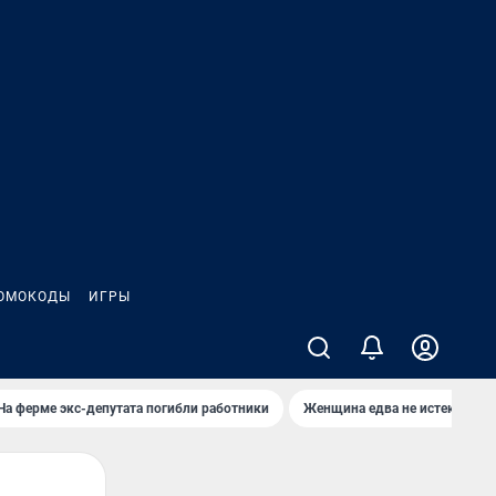
ОМОКОДЫ
ИГРЫ
На ферме экс-депутата погибли работники
Женщина едва не истекла кро