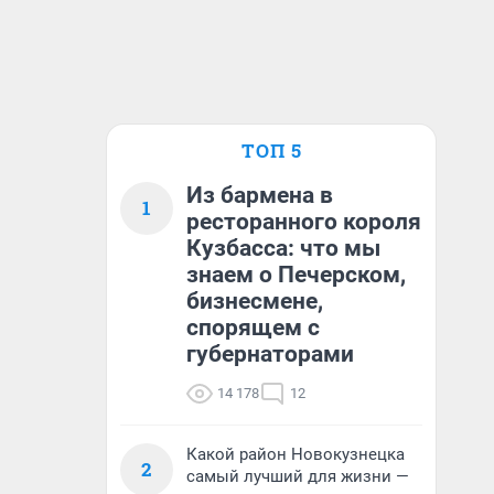
ТОП 5
Из бармена в
1
ресторанного короля
Кузбасса: что мы
знаем о Печерском,
бизнесмене,
спорящем с
губернаторами
14 178
12
Какой район Новокузнецка
2
самый лучший для жизни —