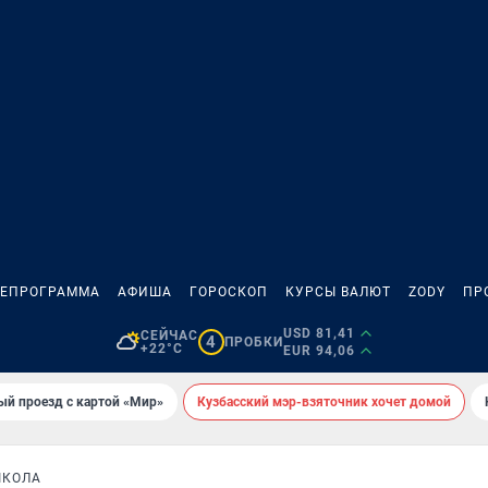
ЛЕПРОГРАММА
АФИША
ГОРОСКОП
КУРСЫ ВАЛЮТ
ZODY
ПР
USD 81,41
СЕЙЧАС
4
ПРОБКИ
+22°C
EUR 94,06
ый проезд с картой «Мир»
Кузбасский мэр-взяточник хочет домой
ШКОЛА