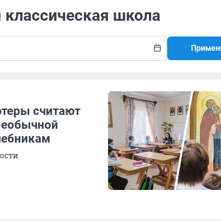
я классическая школа
Примен
ютеры считают
необычной
учебникам
ости