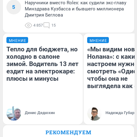
Наручники вместо Rolex: как судили экс-главу
5
Минздрава Кузбасса и бывшего миллионера
Дмитрия Беглова
4 857
15
МНЕНИЕ
МНЕНИЕ
Тепло для бюджета, но
«Мы видим нов
холодно в салоне
Нолана»: с каки
зимой. Водитель 13 лет
настроем нужн
ездит на электрокаре:
смотреть «Одис
плюсы и минусы
чтобы она не
выглядела как 
Денис Дедюхин
Надежда Губарь
РЕКОМЕНДУЕМ