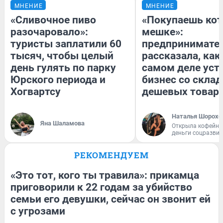
МНЕНИЕ
МНЕНИЕ
«Сливочное пиво
«Покупаешь кот
разочаровало»:
мешке»:
туристы заплатили 60
предпринимате
тысяч, чтобы целый
рассказала, как
день гулять по парку
самом деле уст
Юрского периода и
бизнес со скла
Хогвартсу
дешевых товар
Наталья Шорохо
Яна Шаламова
Открыла кофейну
деньги соцразви
РЕКОМЕНДУЕМ
«Это тот, кого ты травила»: прикамца
приговорили к 22 годам за убийство
семьи его девушки, сейчас он звонит ей
с угрозами