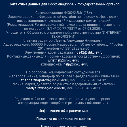
Контактные данные для Роскомнадзора и государственных органов
Сетевое издание «NGS42.RU» (18+)
Зарегистрировано Федеральной службой по надзору в сфере связи,
информационных технологий и массовых коммуникаций
(Роскомнадзор). Регистрационный номер и дата принятия решения о
регистрации - ЭЛ № ФС 77-78817 от 07.08.2020 г.
Учредитель: Общество с ограниченной ответственностью "ИНТЕРНЕТ
ТЕХНОЛОГИИ"
Главный редактор: Левчук Александр Николаевич
Адрес редакции: 650000, Россия, Кемерово, ул. 50 лет Октября, д. 11, офис
201, телефон +7 (3842) 23-22-60
Электронный адрес редакции:
ngs42@shkulev.ru
Контактные данные для Роскомнадзора и государственных органов:
juristnsk@shkulev.ru
Техподдержка:
help@shkulev.ru
По вопросам коммерческого сотрудничества:
Жапарова Жанна, менеджер по работе с федеральными клиентами
zhanna.zhaparova@shkulev.ru
, моб. + 7 982 640 34 32
Ревина Мария, директор по работе с федеральными клиентами
mariya.revina@shkulev.ru
, моб. +7 910 402 4056
Редакция сайта не несет ответственности за достоверность
информации, содержащейся в рекламных объявлениях.
Информация об ограничениях
Политика использования cookies
Рекомендательные системы